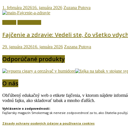
1. februára 2026
16. januára 2026
Zuzana Putova
fajčenie
Ostatné témy
Fajčenie a zdravie: Vedeli ste, čo všetko vd
29. januára 2026
16. januára 2026
Zuzana Putova
Odporúčané produkty
O nás
Obľúbený edukačný web o etikete fajčenia, v ktorom nájdete informáci
vodnú fajku, ako skladovať tabak a mnoho ďalších.
Vyhlásenie o zodpovednosti:
Fajčiarsky magazín Smokemag.sk nenesie zodpovednosť za to, ako čitatelia použij
Zásady ochrany osobných údajov a používania cookies