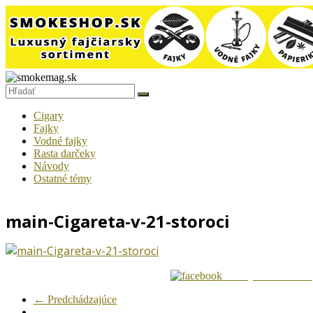
Prejsť
na
smokemag.sk
obsah
Fajčiarsky
magazín
pre
gurmánov
Cigary
tabaku
Fajky
Vodné fajky
Rasta darčeky
Návody
Ostatné témy
main-Cigareta-v-21-storoci
Zdielaj na Facebook
← Predchádzajúce