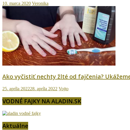
10. marca 2020
Veronika
Ako vyčistiť nechty žlté od fajčenia? Ukážem
25. apríla 2022
28. apríla 2022
Vojto
VODNÉ FAJKY NA ALADIN.SK
Aktuálne