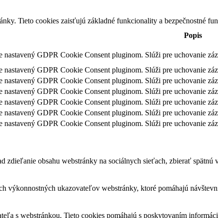
nky. Tieto cookies zaisťujú základné funkcionality a bezpečnostné fu
Popis
je nastavený GDPR Cookie Consent pluginom. Slúži pre uchovanie záz
je nastavený GDPR Cookie Consent pluginom. Slúži pre uchovanie zázn
je nastavený GDPR Cookie Consent pluginom. Slúži pre uchovanie záz
je nastavený GDPR Cookie Consent pluginom. Slúži pre uchovanie záz
je nastavený GDPR Cookie Consent pluginom. Slúži pre uchovanie zázn
je nastavený GDPR Cookie Consent pluginom. Slúži pre uchovanie záz
je nastavený GDPR Cookie Consent pluginom. Slúži pre uchovanie záz
 zdieľanie obsahu webstránky na sociálnych sieťach, zbierať spätnú väz
ch výkonnostných ukazovateľov webstránky, ktoré pomáhajú návštevník
ateľa s webstránkou. Tieto cookies pomáhajú s poskytovaním informácií