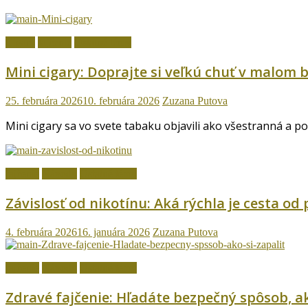
Cigary
fajčenie
Ostatné témy
Mini cigary: Doprajte si veľkú chuť v malom b
25. februára 2026
10. februára 2026
Zuzana Putova
Mini cigary sa vo svete tabaku objavili ako všestranná a p
fajčenie
Návody
Ostatné témy
Závislosť od nikotínu: Aká rýchla je cesta od
4. februára 2026
16. januára 2026
Zuzana Putova
fajčenie
Návody
Ostatné témy
Zdravé fajčenie: Hľadáte bezpečný spôsob, ak