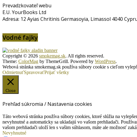
Prevadzkovateľ webu
E.U. YourBooks Ltd
Adresa: 12 Ayias Chritinis Germasoyia, Limassol 4040 Cypr
Vodné fajky
Copyright © 2026
smokemag.sk
. All rights reserved.
Theme:
ColorMag
by ThemeGrill. Powered by
WordPress
.
Webová stránka smokemag.sk používa súbory cookie s cieľom vylepšen
Odmietnuť
Spravovať
Prijať všetky
Close
Prehľad súkromia / Nastavenia cookies
Táto webová stránka používa súbory cookies, ktoré slúžia na vylepšen
nevyhnutné a automaticky sa ukladajú vo vašom prehliadači. Používam
vašom prehliadači uloží len s vašim súhlasom, máte ale možnosť zaká
Nevyhnutné