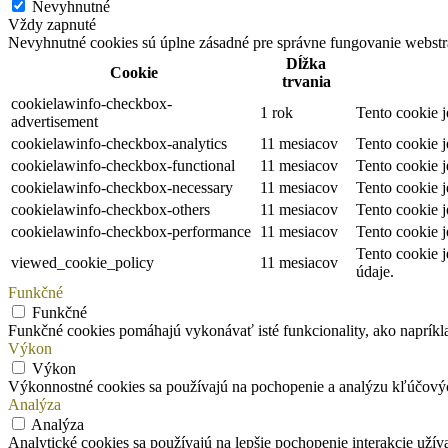
Nevyhnutné
Vždy zapnuté
Nevyhnutné cookies sú úplne zásadné pre správne fungovanie webstrá
Dĺžka
Cookie
trvania
cookielawinfo-checkbox-
1 rok
Tento cookie 
advertisement
cookielawinfo-checkbox-analytics
11 mesiacov
Tento cookie 
cookielawinfo-checkbox-functional
11 mesiacov
Tento cookie 
cookielawinfo-checkbox-necessary
11 mesiacov
Tento cookie 
cookielawinfo-checkbox-others
11 mesiacov
Tento cookie 
cookielawinfo-checkbox-performance
11 mesiacov
Tento cookie 
Tento cookie 
viewed_cookie_policy
11 mesiacov
údaje.
Funkčné
Funkčné
Funkčné cookies pomáhajú vykonávať isté funkcionality, ako napríklad
Výkon
Výkon
Výkonnostné cookies sa používajú na pochopenie a analýzu kľúčový
Analýza
Analýza
Analytické cookies sa používajú na lepšie pochopenie interakcie užív