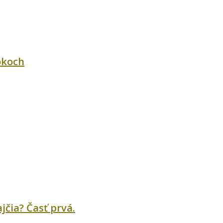
okoch
ajčia? Časť prvá.