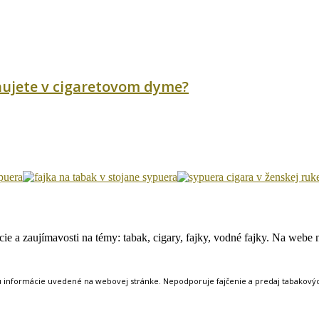
ychujete v cigaretovom dyme?
e a zaujímavosti na témy: tabak, cigary, fajky, vodné fajky. Na webe ná
ú informácie uvedené na webovej stránke. Nepodporuje fajčenie a predaj tabakových