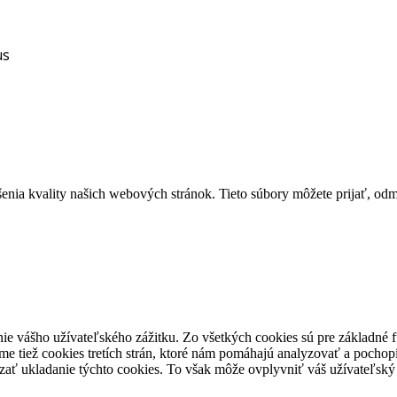
us
ia kvality našich webových stránok. Tieto súbory môžete prijať, odmie
ie vášho užívateľského zážitku. Zo všetkých cookies sú pre základné f
e tiež cookies tretích strán, ktoré nám pomáhajú analyzovať a pochopi
zať ukladanie týchto cookies. To však môže ovplyvniť váš užívateľský z