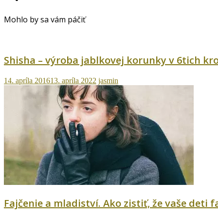
Mohlo by sa vám páčiť
Shisha – výroba jablkovej korunky v 6tich kr
14. apríla 2016
13. apríla 2022
jasmin
Fajčenie a mladiství. Ako zistiť, že vaše deti f