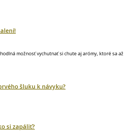
alení!
ohodlná možnosť vychutnať si chute aj arómy, ktoré sa až
 prvého šluku k návyku?
o si zapáliť?