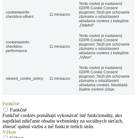
Tento cookie je nastavený
GDPR Cookie Consent
cookielawinfo-
pluginom. Slúži pre uchovanie
11 mesiacov
checkbox-others
záznamu o odsúhlasení
ukladania cookies z kategórie
„Ostatné“.
Tento cookie je nastavený
GDPR Cookie Consent
cookielawinfo-
pluginom. Slúži pre uchovanie
checkbox-
11 mesiacov
záznamu o odsúhlasení
performance
ukladania cookies z kategórie
„Výkon“.
Tento cookie je nastavený
GDPR Cookie Consent
pluginom. Slúži pre uchovanie
viewed_cookie_policy
11 mesiacov
záznamu o odsúhlasení
ukladania cookies. Neukladá
žiadne osobné údaje.
Funkčné
Funkčné
Funkčné cookies pomáhajú vykonávať isté funkcionality, ako
napríklad zdieľanie obsahu webstránky na sociálnych sieťach,
zbierať spätnú väzbu a iné funkcie tretích strán.
Výkon