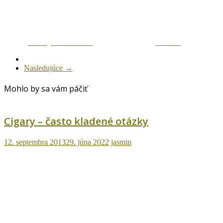
Zdielaj na Facebook
Tweetni
Nasledujúce →
Mohlo by sa vám páčiť
Cigary – často kladené otázky
12. septembra 2013
29. júna 2022
jasmin