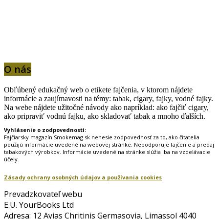
O nás
Obľúbený edukačný web o etikete fajčenia, v ktorom nájdete
informácie a zaujímavosti na témy: tabak, cigary, fajky, vodné fajky.
Na webe nájdete užitočné návody ako napríklad: ako fajčiť cigary,
ako pripraviť vodnú fajku, ako skladovať tabak a mnoho ďalších.
Vyhlásenie o zodpovednosti:
Fajčiarsky magazín Smokemag.sk nenesie zodpovednosť za to, ako čitatelia
použijú informácie uvedené na webovej stránke. Nepodporuje fajčenie a predaj
tabakových výrobkov. Informácie uvedené na stránke slúžia iba na vzdelávacie
účely.
Zásady ochrany osobných údajov a používania cookies
Prevadzkovateľ webu
E.U. YourBooks Ltd
Adresa: 12 Ayias Chritinis Germasoyia, Limassol 4040