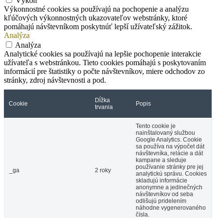
Výkon
Výkonnostné cookies sa používajú na pochopenie a analýzu
kľúčových výkonnostných ukazovateľov webstránky, ktoré
pomáhajú návštevníkom poskytnúť lepší užívateľský zážitok.
Analýza
Analýza
Analytické cookies sa používajú na lepšie pochopenie interakcie
užívateľa s webstránkou. Tieto cookies pomáhajú s poskytovaním
informácií pre štatistiky o počte návštevníkov, miere odchodov zo
stránky, zdroj návštevnosti a pod.
Dĺžka
Cookie
Popis
trvania
Tento cookie je
nainštalovaný službou
Google Analytics. Cookie
sa používa na výpočet dát
návštevníka, relácie a dát
kampane a sleduje
používanie stránky pre jej
_ga
2 roky
analytickú správu. Cookies
skladujú informácie
anonymne a jedinečných
návštevníkov od seba
odlišujú pridelením
náhodne vygenerovaného
čísla.