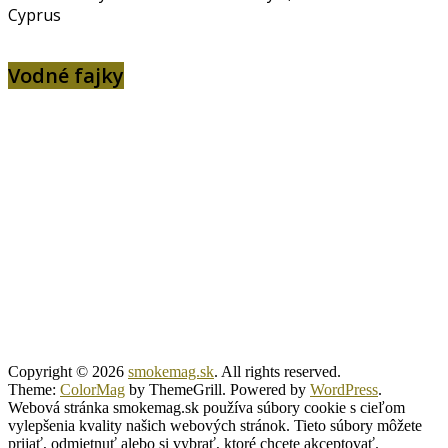
Cyprus
Vodné fajky
Copyright © 2026
smokemag.sk
. All rights reserved.
Theme:
ColorMag
by ThemeGrill. Powered by
WordPress
.
Webová stránka smokemag.sk používa súbory cookie s cieľom
vylepšenia kvality našich webových stránok. Tieto súbory môžete
prijať, odmietnuť alebo si vybrať, ktoré chcete akceptovať.