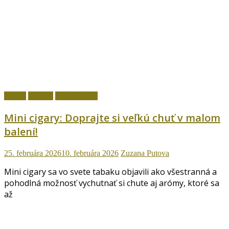
Cigary
fajčenie
Ostatné témy
Mini cigary: Doprajte si veľkú chuť v malom
balení!
25. februára 2026
10. februára 2026
Zuzana Putova
Mini cigary sa vo svete tabaku objavili ako všestranná a
pohodlná možnosť vychutnať si chute aj arómy, ktoré sa
až