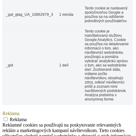
Tento cookie je nastavený
spoločnosťou Google a
_gat_gtag_UA_10862979_3
1 minúta
používa sa na odlíšenie
jednotlivých používateľov.
Tento cookie je
nainštalovaný službou
Google Analytics. Cookie
sa používa na skladovanie
informácií o tom, ako
návštevníci webstránku
používajú a pomáha
vytvárať analytickú správu
_gid
1 deň
o tom, ako sa webstránke
darí. Zozbierané dáta,
vrátane počtu
návštevníkov, obsahujú
zdroj, odkiaľ návštevníci
prišli a zoznam nimi
navštívených podstránok.
Analýza prebieha v
anonymnej forme.
Reklama
Reklama
Reklamné cookies sa používajú na poskytovanie relevantných
reklám a marketingových kampaní návštevníkom. Tieto cookies
užívateľov sledujú naprieč webstránky a zbierajú o nich informácie,