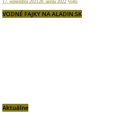
17. septembra 2021
28. apríla 2022
Vojto
VODNÉ FAJKY NA ALADIN.SK
Aktuálne