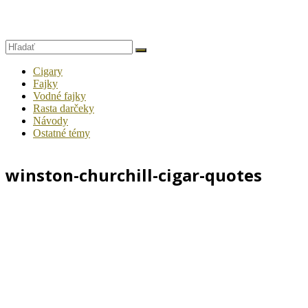
Cigary
Fajky
Vodné fajky
Rasta darčeky
Návody
Ostatné témy
winston-churchill-cigar-quotes