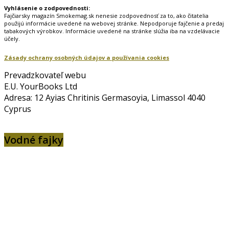
Vyhlásenie o zodpovednosti:
Fajčiarsky magazín Smokemag.sk nenesie zodpovednosť za to, ako čitatelia
použijú informácie uvedené na webovej stránke. Nepodporuje fajčenie a predaj
tabakových výrobkov. Informácie uvedené na stránke slúžia iba na vzdelávacie
účely.
Zásady ochrany osobných údajov a používania cookies
Prevadzkovateľ webu
E.U. YourBooks Ltd
Adresa: 12 Ayias Chritinis Germasoyia, Limassol 4040
Cyprus
Vodné fajky