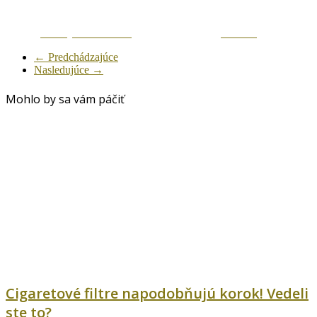
Zdielaj na Facebook
Tweetni
← Predchádzajúce
Nasledujúce →
Mohlo by sa vám páčiť
Cigaretové filtre napodobňujú korok! Vedeli
ste to?