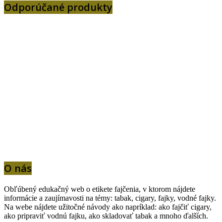
Odporúčané produkty
O nás
Obľúbený edukačný web o etikete fajčenia, v ktorom nájdete
informácie a zaujímavosti na témy: tabak, cigary, fajky, vodné fajky.
Na webe nájdete užitočné návody ako napríklad: ako fajčiť cigary,
ako pripraviť vodnú fajku, ako skladovať tabak a mnoho ďalších.