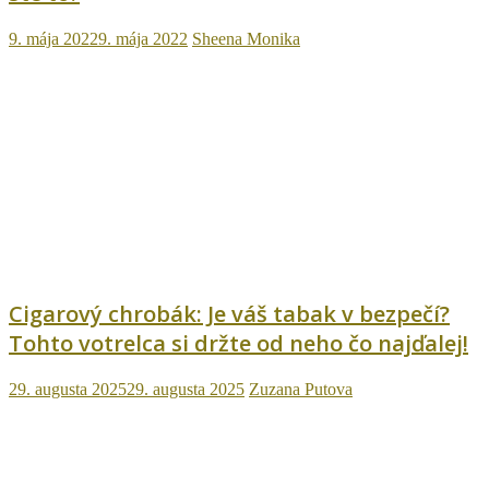
9. mája 2022
9. mája 2022
Sheena Monika
Cigarový chrobák: Je váš tabak v bezpečí?
Tohto votrelca si držte od neho čo najďalej!
29. augusta 2025
29. augusta 2025
Zuzana Putova