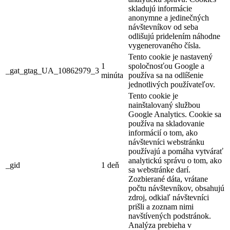
skladujú informácie
anonymne a jedinečných
návštevníkov od seba
odlišujú pridelením náhodne
vygenerovaného čísla.
Tento cookie je nastavený
1
spoločnosťou Google a
_gat_gtag_UA_10862979_3
minúta
používa sa na odlíšenie
jednotlivých používateľov.
Tento cookie je
nainštalovaný službou
Google Analytics. Cookie sa
používa na skladovanie
informácií o tom, ako
návštevníci webstránku
používajú a pomáha vytvárať
analytickú správu o tom, ako
_gid
1 deň
sa webstránke darí.
Zozbierané dáta, vrátane
počtu návštevníkov, obsahujú
zdroj, odkiaľ návštevníci
prišli a zoznam nimi
navštívených podstránok.
Analýza prebieha v