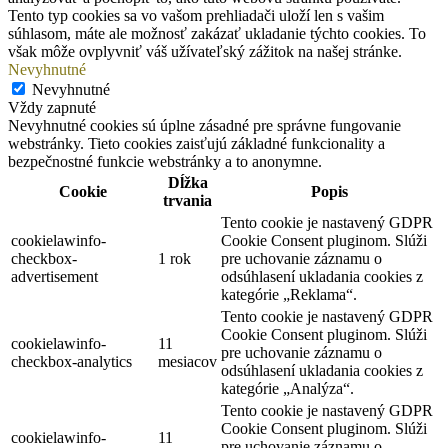
Tento typ cookies sa vo vašom prehliadači uloží len s vašim
súhlasom, máte ale možnosť zakázať ukladanie týchto cookies. To
však môže ovplyvniť váš užívateľský zážitok na našej stránke.
Nevyhnutné
Nevyhnutné
Vždy zapnuté
Nevyhnutné cookies sú úplne zásadné pre správne fungovanie
webstránky. Tieto cookies zaisťujú základné funkcionality a
bezpečnostné funkcie webstránky a to anonymne.
Dĺžka
Cookie
Popis
trvania
Tento cookie je nastavený GDPR
cookielawinfo-
Cookie Consent pluginom. Slúži
checkbox-
1 rok
pre uchovanie záznamu o
advertisement
odsúhlasení ukladania cookies z
kategórie „Reklama“.
Tento cookie je nastavený GDPR
Cookie Consent pluginom. Slúži
cookielawinfo-
11
pre uchovanie záznamu o
checkbox-analytics
mesiacov
odsúhlasení ukladania cookies z
kategórie „Analýza“.
Tento cookie je nastavený GDPR
Cookie Consent pluginom. Slúži
cookielawinfo-
11
pre uchovanie záznamu o