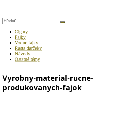
Cigary
Fajky
Vodné fajky
Rasta darčeky
Návody
Ostatné témy
Vyrobny-material-rucne-
produkovanych-fajok