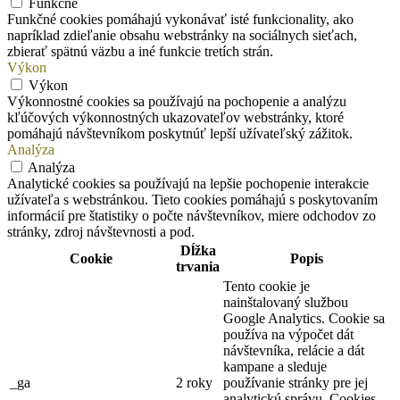
Funkčné
Funkčné cookies pomáhajú vykonávať isté funkcionality, ako
napríklad zdieľanie obsahu webstránky na sociálnych sieťach,
zbierať spätnú väzbu a iné funkcie tretích strán.
Výkon
Výkon
Výkonnostné cookies sa používajú na pochopenie a analýzu
kľúčových výkonnostných ukazovateľov webstránky, ktoré
pomáhajú návštevníkom poskytnúť lepší užívateľský zážitok.
Analýza
Analýza
Analytické cookies sa používajú na lepšie pochopenie interakcie
užívateľa s webstránkou. Tieto cookies pomáhajú s poskytovaním
informácií pre štatistiky o počte návštevníkov, miere odchodov zo
stránky, zdroj návštevnosti a pod.
Dĺžka
Cookie
Popis
trvania
Tento cookie je
nainštalovaný službou
Google Analytics. Cookie sa
používa na výpočet dát
návštevníka, relácie a dát
kampane a sleduje
_ga
2 roky
používanie stránky pre jej
analytickú správu. Cookies