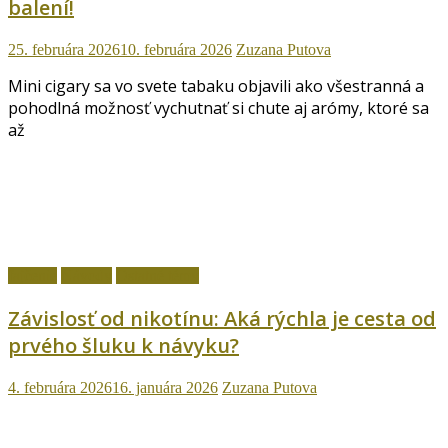
balení!
25. februára 2026
10. februára 2026
Zuzana Putova
Mini cigary sa vo svete tabaku objavili ako všestranná a
pohodlná možnosť vychutnať si chute aj arómy, ktoré sa
až
fajčenie
Návody
Ostatné témy
Závislosť od nikotínu: Aká rýchla je cesta od
prvého šluku k návyku?
4. februára 2026
16. januára 2026
Zuzana Putova