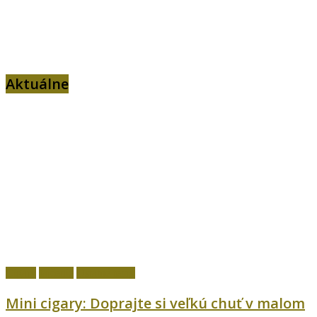
Aktuálne
Cigary
fajčenie
Ostatné témy
Mini cigary: Doprajte si veľkú chuť v malom