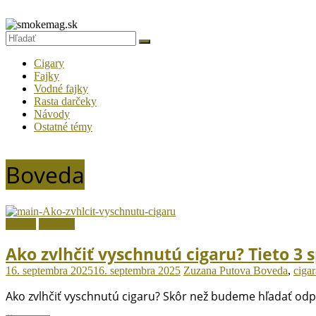
Prejsť
na
smokemag.sk
obsah
Fajčiarsky
Cigary
magazín
Fajky
Vodné fajky
pre
Rasta darčeky
gurmánov
Návody
tabaku
Ostatné témy
Boveda
Cigary
Návody
Ako zvlhčiť vyschnutú cigaru? Tieto 3 
16. septembra 2025
16. septembra 2025
Zuzana Putova
Boveda
,
cigar
Ako zvlhčiť vyschnutú cigaru? Skôr než budeme hľadať od