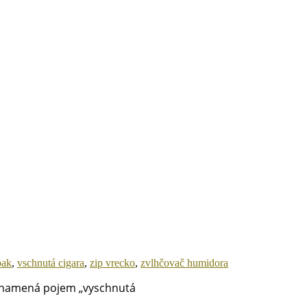
bak
,
vschnutá cigara
,
zip vrecko
,
zvlhčovač humidora
 znamená pojem „vyschnutá