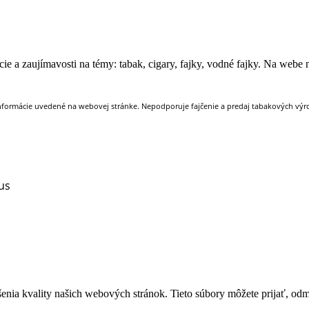
e a zaujímavosti na témy: tabak, cigary, fajky, vodné fajky. Na webe ná
nformácie uvedené na webovej stránke. Nepodporuje fajčenie a predaj tabakových výrob
us
ia kvality našich webových stránok. Tieto súbory môžete prijať, odmie