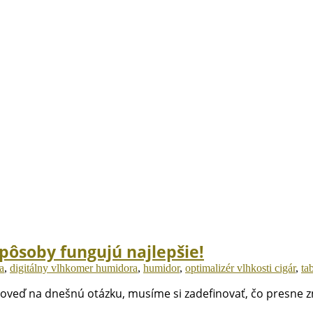
spôsoby fungujú najlepšie!
a
,
digitálny vlhkomer humidora
,
humidor
,
optimalizér vlhkosti cigár
,
ta
poveď na dnešnú otázku, musíme si zadefinovať, čo presne