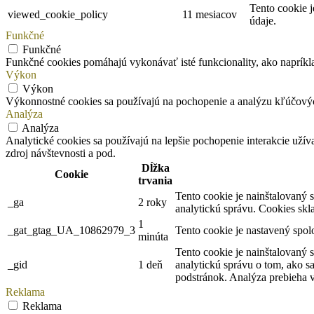
Tento cookie 
viewed_cookie_policy
11 mesiacov
údaje.
Funkčné
Funkčné
Funkčné cookies pomáhajú vykonávať isté funkcionality, ako napríklad
Výkon
Výkon
Výkonnostné cookies sa používajú na pochopenie a analýzu kľúčový
Analýza
Analýza
Analytické cookies sa používajú na lepšie pochopenie interakcie užív
zdroj návštevnosti a pod.
Dĺžka
Cookie
trvania
Tento cookie je nainštalovaný 
_ga
2 roky
analytickú správu. Cookies sk
1
_gat_gtag_UA_10862979_3
Tento cookie je nastavený spol
minúta
Tento cookie je nainštalovaný 
_gid
1 deň
analytickú správu o tom, ako s
podstránok. Analýza prebieha 
Reklama
Reklama