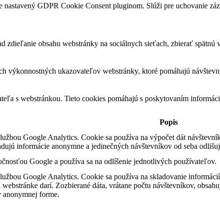
je nastavený GDPR Cookie Consent pluginom. Slúži pre uchovanie záz
 zdieľanie obsahu webstránky na sociálnych sieťach, zbierať spätnú väz
ch výkonnostných ukazovateľov webstránky, ktoré pomáhajú návštevník
ateľa s webstránkou. Tieto cookies pomáhajú s poskytovaním informácií
Popis
službou Google Analytics. Cookie sa používa na výpočet dát návštevníka
ladujú informácie anonymne a jedinečných návštevníkov od seba odlišu
očnosťou Google a používa sa na odlíšenie jednotlivých používateľov.
službou Google Analytics. Cookie sa používa na skladovanie informáci
a webstránke darí. Zozbierané dáta, vrátane počtu návštevníkov, obsahuj
v anonymnej forme.