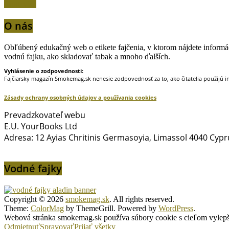
Čítať viac
O nás
Obľúbený edukačný web o etikete fajčenia, v ktorom nájdete informáci
vodnú fajku, ako skladovať tabak a mnoho ďalších.
Vyhlásenie o zodpovednosti:
Fajčiarsky magazín Smokemag.sk nenesie zodpovednosť za to, ako čitatelia použijú i
Zásady ochrany osobných údajov a používania cookies
Prevadzkovateľ webu
E.U. YourBooks Ltd
Adresa: 12 Ayias Chritinis Germasoyia, Limassol 4040 Cypr
Vodné fajky
Copyright © 2026
smokemag.sk
. All rights reserved.
Theme:
ColorMag
by ThemeGrill. Powered by
WordPress
.
Webová stránka smokemag.sk používa súbory cookie s cieľom vylepšen
Odmietnuť
Spravovať
Prijať všetky