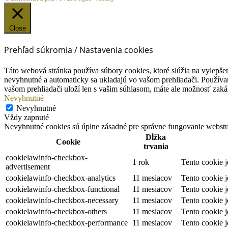
Close
Prehľad súkromia / Nastavenia cookies
Táto webová stránka používa súbory cookies, ktoré slúžia na vylepšen
nevyhnutné a automaticky sa ukladajú vo vašom prehliadači. Používam
vašom prehliadači uloží len s vašim súhlasom, máte ale možnosť zaká
Nevyhnutné
Nevyhnutné
Vždy zapnuté
Nevyhnutné cookies sú úplne zásadné pre správne fungovanie webstrá
Dĺžka
Cookie
trvania
cookielawinfo-checkbox-
1 rok
Tento cookie 
advertisement
cookielawinfo-checkbox-analytics
11 mesiacov
Tento cookie 
cookielawinfo-checkbox-functional
11 mesiacov
Tento cookie 
cookielawinfo-checkbox-necessary
11 mesiacov
Tento cookie 
cookielawinfo-checkbox-others
11 mesiacov
Tento cookie 
cookielawinfo-checkbox-performance
11 mesiacov
Tento cookie 