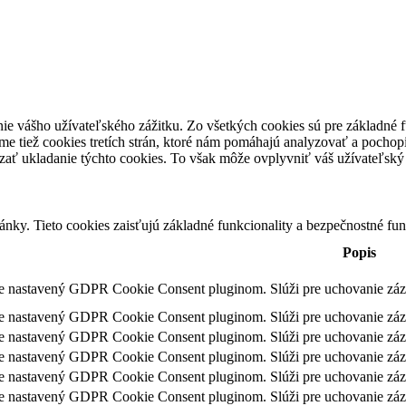
ie vášho užívateľského zážitku. Zo všetkých cookies sú pre základné f
e tiež cookies tretích strán, ktoré nám pomáhajú analyzovať a pochopi
zať ukladanie týchto cookies. To však môže ovplyvniť váš užívateľský z
nky. Tieto cookies zaisťujú základné funkcionality a bezpečnostné fu
Popis
je nastavený GDPR Cookie Consent pluginom. Slúži pre uchovanie záz
je nastavený GDPR Cookie Consent pluginom. Slúži pre uchovanie zázn
je nastavený GDPR Cookie Consent pluginom. Slúži pre uchovanie záz
je nastavený GDPR Cookie Consent pluginom. Slúži pre uchovanie záz
je nastavený GDPR Cookie Consent pluginom. Slúži pre uchovanie zázn
je nastavený GDPR Cookie Consent pluginom. Slúži pre uchovanie záz