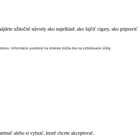
jdete užitočné návody ako napríklad: ako fajčiť cigary, ako pripraviť
kov. Informácie uvedené na stránke slúžia iba na vzdelávacie účely.
tnuť alebo si vybrať, ktoré chcete akceptovať.