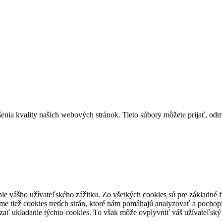
ia kvality našich webových stránok. Tieto súbory môžete prijať, odmie
ie vášho užívateľského zážitku. Zo všetkých cookies sú pre základné f
e tiež cookies tretích strán, ktoré nám pomáhajú analyzovať a pochopi
zať ukladanie týchto cookies. To však môže ovplyvniť váš užívateľský z