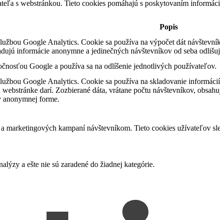
ateľa s webstránkou. Tieto cookies pomáhajú s poskytovaním informácií
Popis
službou Google Analytics. Cookie sa používa na výpočet dát návštevníka
ladujú informácie anonymne a jedinečných návštevníkov od seba odlišu
očnosťou Google a používa sa na odlíšenie jednotlivých používateľov.
službou Google Analytics. Cookie sa používa na skladovanie informáci
a webstránke darí. Zozbierané dáta, vrátane počtu návštevníkov, obsahuj
v anonymnej forme.
a marketingových kampaní návštevníkom. Tieto cookies užívateľov sled
alýzy a ešte nie sú zaradené do žiadnej kategórie.