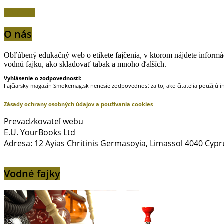
Čítať viac
O nás
Obľúbený edukačný web o etikete fajčenia, v ktorom nájdete informáci
vodnú fajku, ako skladovať tabak a mnoho ďalších.
Vyhlásenie o zodpovednosti:
Fajčiarsky magazín Smokemag.sk nenesie zodpovednosť za to, ako čitatelia použijú i
Zásady ochrany osobných údajov a používania cookies
Prevadzkovateľ webu
E.U. YourBooks Ltd
Adresa: 12 Ayias Chritinis Germasoyia, Limassol 4040 Cypr
Vodné fajky