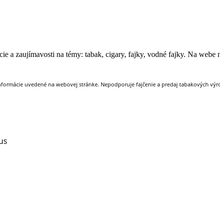
e a zaujímavosti na témy: tabak, cigary, fajky, vodné fajky. Na webe ná
nformácie uvedené na webovej stránke. Nepodporuje fajčenie a predaj tabakových výrob
us