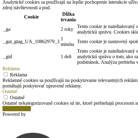
Analytické cookies sa používajú na lepšie pochopenie interakcie užív
zdroj návštevnosti a pod.
Dĺžka
Cookie
trvania
Tento cookie je nainštalovaný 
_ga
2 roky
analytickú správu. Cookies sk
1
_gat_gtag_UA_10862979_3
Tento cookie je nastavený spol
minúta
Tento cookie je nainštalovaný 
_gid
1 deň
analytickú správu o tom, ako s
podstránok. Analýza prebieha 
Reklama
Reklama
Reklamné cookies sa používajú na poskytovanie relevantných reklám 
pomáhajú poskytovať upravené reklamy.
Ostatné
Ostatné
Ostatné nekategorizované cookies sú tie, ktoré prebiehajú procesom an
Uložiť a prijať
Powered by