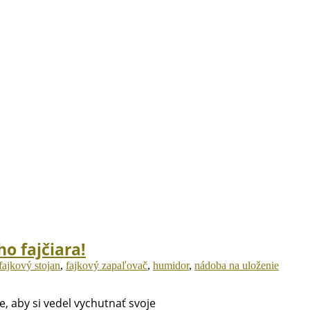
o fajčiara!
fajkový stojan
,
fajkový zapaľovač
,
humidor
,
nádoba na uloženie
, aby si vedel vychutnať svoje