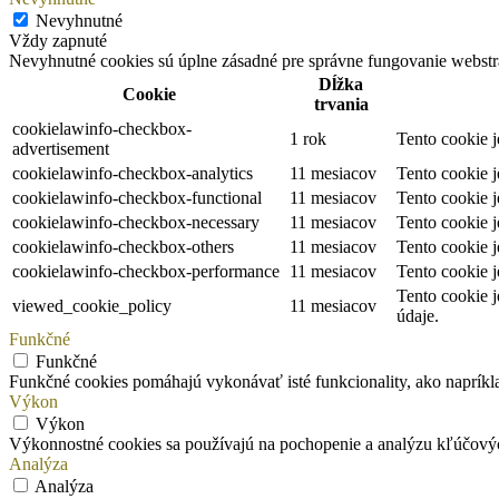
Nevyhnutné
Vždy zapnuté
Nevyhnutné cookies sú úplne zásadné pre správne fungovanie webstrá
Dĺžka
Cookie
trvania
cookielawinfo-checkbox-
1 rok
Tento cookie 
advertisement
cookielawinfo-checkbox-analytics
11 mesiacov
Tento cookie 
cookielawinfo-checkbox-functional
11 mesiacov
Tento cookie 
cookielawinfo-checkbox-necessary
11 mesiacov
Tento cookie 
cookielawinfo-checkbox-others
11 mesiacov
Tento cookie 
cookielawinfo-checkbox-performance
11 mesiacov
Tento cookie 
Tento cookie 
viewed_cookie_policy
11 mesiacov
údaje.
Funkčné
Funkčné
Funkčné cookies pomáhajú vykonávať isté funkcionality, ako napríklad
Výkon
Výkon
Výkonnostné cookies sa používajú na pochopenie a analýzu kľúčový
Analýza
Analýza