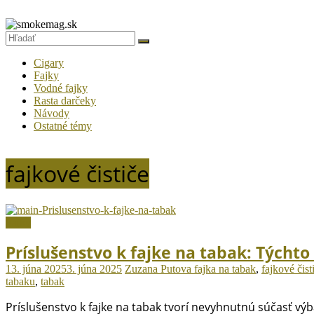
Prejsť
na
smokemag.sk
obsah
Fajčiarsky
Cigary
magazín
Fajky
Vodné fajky
pre
Rasta darčeky
gurmánov
Návody
tabaku
Ostatné témy
fajkové čističe
Fajky
Príslušenstvo k fajke na tabak: Týchto
13. júna 2025
3. júna 2025
Zuzana Putova
fajka na tabak
,
fajkové čist
tabaku
,
tabak
Príslušenstvo k fajke na tabak tvorí nevyhnutnú súčasť vý