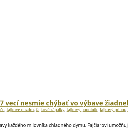
 7 vecí nesmie chýbať vo výbave žiadneh
iče
,
fajkové puzdro
,
fajkové zápalky
,
fajkový popolník
,
fajkový príbor
,
bavy každého milovníka chladného dymu. Fajčiarovi umožňuje