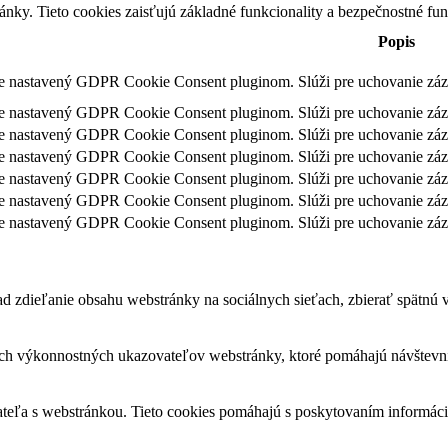
nky. Tieto cookies zaisťujú základné funkcionality a bezpečnostné fu
Popis
je nastavený GDPR Cookie Consent pluginom. Slúži pre uchovanie záz
je nastavený GDPR Cookie Consent pluginom. Slúži pre uchovanie zázn
je nastavený GDPR Cookie Consent pluginom. Slúži pre uchovanie záz
je nastavený GDPR Cookie Consent pluginom. Slúži pre uchovanie záz
je nastavený GDPR Cookie Consent pluginom. Slúži pre uchovanie zázn
je nastavený GDPR Cookie Consent pluginom. Slúži pre uchovanie záz
je nastavený GDPR Cookie Consent pluginom. Slúži pre uchovanie záz
 zdieľanie obsahu webstránky na sociálnych sieťach, zbierať spätnú väz
ch výkonnostných ukazovateľov webstránky, ktoré pomáhajú návštevník
ateľa s webstránkou. Tieto cookies pomáhajú s poskytovaním informácií