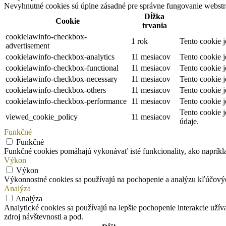
Nevyhnutné cookies sú úplne zásadné pre správne fungovanie webstrá
Dĺžka
Cookie
trvania
cookielawinfo-checkbox-
1 rok
Tento cookie 
advertisement
cookielawinfo-checkbox-analytics
11 mesiacov
Tento cookie 
cookielawinfo-checkbox-functional
11 mesiacov
Tento cookie 
cookielawinfo-checkbox-necessary
11 mesiacov
Tento cookie 
cookielawinfo-checkbox-others
11 mesiacov
Tento cookie 
cookielawinfo-checkbox-performance
11 mesiacov
Tento cookie 
Tento cookie 
viewed_cookie_policy
11 mesiacov
údaje.
Funkčné
Funkčné
Funkčné cookies pomáhajú vykonávať isté funkcionality, ako napríklad
Výkon
Výkon
Výkonnostné cookies sa používajú na pochopenie a analýzu kľúčový
Analýza
Analýza
Analytické cookies sa používajú na lepšie pochopenie interakcie užív
zdroj návštevnosti a pod.