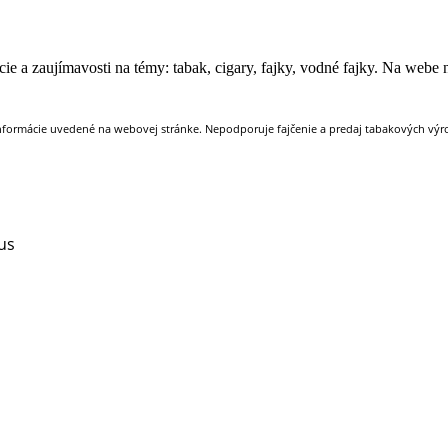
e a zaujímavosti na témy: tabak, cigary, fajky, vodné fajky. Na webe ná
nformácie uvedené na webovej stránke. Nepodporuje fajčenie a predaj tabakových výrob
us