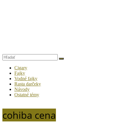
Cigary
Fajky
Vodné fajky
Rasta darčeky
Návody
Ostatné témy
cohiba cena