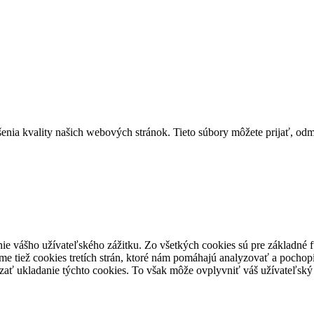
ia kvality našich webových stránok. Tieto súbory môžete prijať, odmie
ie vášho užívateľského zážitku. Zo všetkých cookies sú pre základné f
e tiež cookies tretích strán, ktoré nám pomáhajú analyzovať a pochopi
zať ukladanie týchto cookies. To však môže ovplyvniť váš užívateľský z