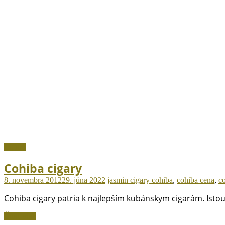
Cigary
Cohiba cigary
8. novembra 2012
29. júna 2022
jasmin
cigary cohiba
,
cohiba cena
,
c
Cohiba cigary patria k najlepším kubánskym cigarám. Istou
Čítať viac