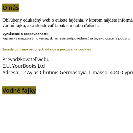
O nás
Obľúbený edukačný web o etikete fajčenia, v ktorom nájdete informáci
vodnú fajku, ako skladovať tabak a mnoho ďalších.
Vyhlásenie o zodpovednosti:
Fajčiarsky magazín Smokemag.sk nenesie zodpovednosť za to, ako čitatelia použijú i
Zásady ochrany osobných údajov a používania cookies
Prevadzkovateľ webu
E.U. YourBooks Ltd
Adresa: 12 Ayias Chritinis Germasoyia, Limassol 4040 Cypr
Vodné fajky