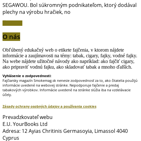
SEGAWOU. Bol súkromným podnikateľom, ktorý dodával
plechy na výrobu hračiek, no
Čítať viac
O nás
Obľúbený edukačný web o etikete fajčenia, v ktorom nájdete
informácie a zaujímavosti na témy: tabak, cigary, fajky, vodné fajky.
Na webe nájdete užitočné návody ako napríklad: ako fajčiť cigary,
ako pripraviť vodnú fajku, ako skladovať tabak a mnoho ďalších.
Vyhlásenie o zodpovednosti:
Fajčiarsky magazín Smokemag.sk nenesie zodpovednosť za to, ako čitatelia použijú
informácie uvedené na webovej stránke. Nepodporuje fajčenie a predaj
tabakových výrobkov. Informácie uvedené na stránke slúžia iba na vzdelávacie
účely.
Zásady ochrany osobných údajov a používania cookies
Prevadzkovateľ webu
E.U. YourBooks Ltd
Adresa: 12 Ayias Chritinis Germasoyia, Limassol 4040
Cyprus