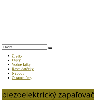
Cigary
Fajky
Vodné fajky
Rasta darčeky
Návody
Ostatné témy
piezoelektrický zapaľovač