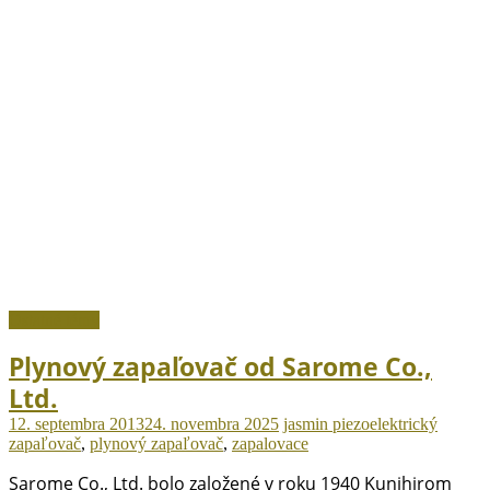
Ostatné témy
Plynový zapaľovač od Sarome Co.,
Ltd.
12. septembra 2013
24. novembra 2025
jasmin
piezoelektrický
zapaľovač
,
plynový zapaľovač
,
zapalovace
Sarome Co., Ltd. bolo založené v roku 1940 Kunihirom