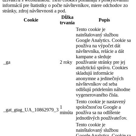
informácií pre štatistiky o počte návštevníkov, miere odchodov zo
stránky, zdroj návštevnosti a pod.
Dĺžka
Cookie
Popis
trvania
Tento cookie je
nainštalovaný službou
Google Analytics. Cookie sa
používa na výpočet dát
návštevníka, relácie a dát
kampane a sleduje
_ga
2 roky
používanie stránky pre jej
analytickú správu. Cookies
skladujú informácie
anonymne a jedinečných
návštevníkov od seba
odlišujú pridelením náhodne
vygenerovaného čísla.
Tento cookie je nastavený
1
spoločnosťou Google a
_gat_gtag_UA_10862979_3
minúta
používa sa na odlíšenie
jednotlivých používateľov.
Tento cookie je
nainštalovaný službou
Google Analytics. Cookie sa