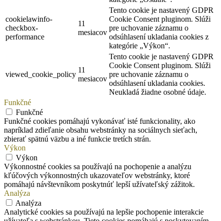
Tento cookie je nastavený GDPR
cookielawinfo-
Cookie Consent pluginom. Slúži
11
checkbox-
pre uchovanie záznamu o
mesiacov
performance
odsúhlasení ukladania cookies z
kategórie „Výkon“.
Tento cookie je nastavený GDPR
Cookie Consent pluginom. Slúži
11
viewed_cookie_policy
pre uchovanie záznamu o
mesiacov
odsúhlasení ukladania cookies.
Neukladá žiadne osobné údaje.
Funkčné
Funkčné
Funkčné cookies pomáhajú vykonávať isté funkcionality, ako
napríklad zdieľanie obsahu webstránky na sociálnych sieťach,
zbierať spätnú väzbu a iné funkcie tretích strán.
Výkon
Výkon
Výkonnostné cookies sa používajú na pochopenie a analýzu
kľúčových výkonnostných ukazovateľov webstránky, ktoré
pomáhajú návštevníkom poskytnúť lepší užívateľský zážitok.
Analýza
Analýza
Analytické cookies sa používajú na lepšie pochopenie interakcie
užívateľa s webstránkou. Tieto cookies pomáhajú s poskytovaním