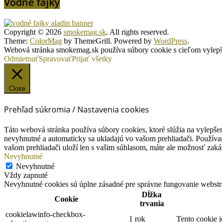
Vodné fajky
Copyright © 2026
smokemag.sk
. All rights reserved.
Theme:
ColorMag
by ThemeGrill. Powered by
WordPress
.
Webová stránka smokemag.sk používa súbory cookie s cieľom vylepšen
Odmietnuť
Spravovať
Prijať všetky
Close
Prehľad súkromia / Nastavenia cookies
Táto webová stránka používa súbory cookies, ktoré slúžia na vylepšen
nevyhnutné a automaticky sa ukladajú vo vašom prehliadači. Používam
vašom prehliadači uloží len s vašim súhlasom, máte ale možnosť zaká
Nevyhnutné
Nevyhnutné
Vždy zapnuté
Nevyhnutné cookies sú úplne zásadné pre správne fungovanie webstrá
Dĺžka
Cookie
trvania
cookielawinfo-checkbox-
1 rok
Tento cookie 