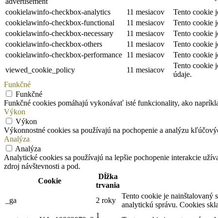
advertisement
cookielawinfo-checkbox-analytics
11 mesiacov
Tento cookie 
cookielawinfo-checkbox-functional
11 mesiacov
Tento cookie 
cookielawinfo-checkbox-necessary
11 mesiacov
Tento cookie 
cookielawinfo-checkbox-others
11 mesiacov
Tento cookie 
cookielawinfo-checkbox-performance
11 mesiacov
Tento cookie 
Tento cookie 
viewed_cookie_policy
11 mesiacov
údaje.
Funkčné
Funkčné
Funkčné cookies pomáhajú vykonávať isté funkcionality, ako napríklad
Výkon
Výkon
Výkonnostné cookies sa používajú na pochopenie a analýzu kľúčový
Analýza
Analýza
Analytické cookies sa používajú na lepšie pochopenie interakcie užív
zdroj návštevnosti a pod.
Dĺžka
Cookie
trvania
Tento cookie je nainštalovaný 
_ga
2 roky
analytickú správu. Cookies sk
1