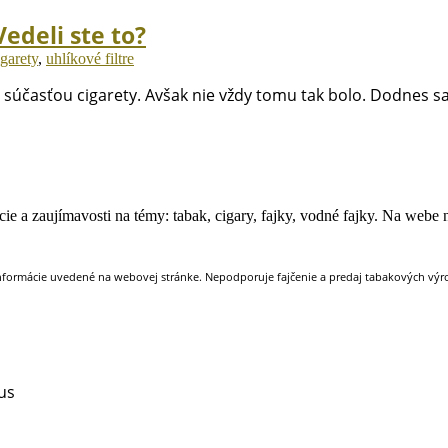
edeli ste to?
igarety
,
uhlíkové filtre
u súčasťou cigarety. Avšak nie vždy tomu tak bolo. Dodnes sa 
e a zaujímavosti na témy: tabak, cigary, fajky, vodné fajky. Na webe ná
nformácie uvedené na webovej stránke. Nepodporuje fajčenie a predaj tabakových výrob
us