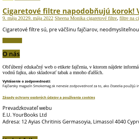
Cigaretové filtre napodobňujú korok! V
9. mája 2022
9. mája 2022
Sheena Monika
cigaretové filtre
,
filtre na c
Cigaretové filtre sú, pre väčšinu fajčiarov, neodmysliteľno
Čítať viac
O nás
Obľúbený edukačný web o etikete fajčenia, v ktorom nájdete informáci
vodnú fajku, ako skladovať tabak a mnoho ďalších.
Vyhlásenie o zodpovednosti:
Fajčiarsky magazín Smokemag.sk nenesie zodpovednosť za to, ako čitatelia použijú i
Zásady ochrany osobných údajov a používania cookies
Prevadzkovateľ webu
E.U. YourBooks Ltd
Adresa: 12 Ayias Chritinis Germasoyia, Limassol 4040 Cypr