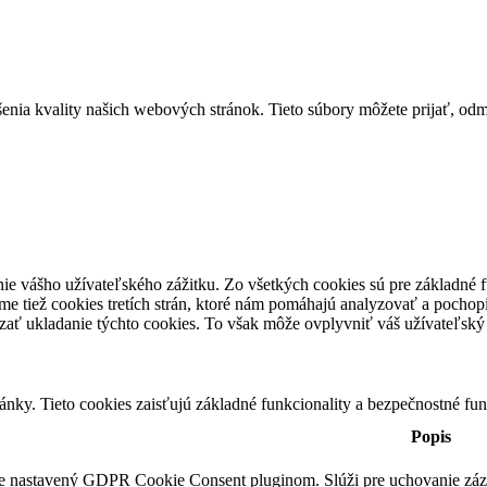
ia kvality našich webových stránok. Tieto súbory môžete prijať, odmie
ie vášho užívateľského zážitku. Zo všetkých cookies sú pre základné f
e tiež cookies tretích strán, ktoré nám pomáhajú analyzovať a pochopi
zať ukladanie týchto cookies. To však môže ovplyvniť váš užívateľský z
nky. Tieto cookies zaisťujú základné funkcionality a bezpečnostné fu
Popis
je nastavený GDPR Cookie Consent pluginom. Slúži pre uchovanie záz