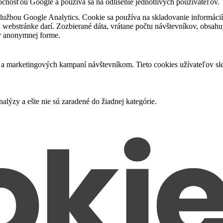
očnosťou Google a používa sa na odlíšenie jednotlivých používateľov.
službou Google Analytics. Cookie sa používa na skladovanie informáci
a webstránke darí. Zozbierané dáta, vrátane počtu návštevníkov, obsahuj
v anonymnej forme.
a marketingových kampaní návštevníkom. Tieto cookies užívateľov sled
alýzy a ešte nie sú zaradené do žiadnej kategórie.