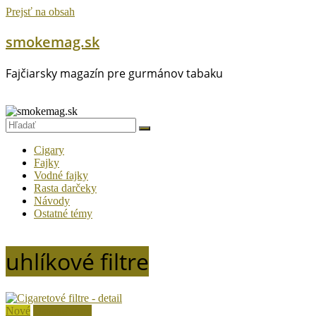
Prejsť na obsah
smokemag.sk
Fajčiarsky magazín pre gurmánov tabaku
Cigary
Fajky
Vodné fajky
Rasta darčeky
Návody
Ostatné témy
uhlíkové filtre
Nové
Ostatné témy