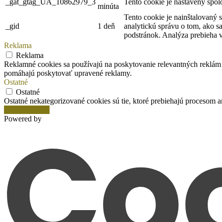
_gat_gtag_UA_10862979_3
Tento cookie je nastavený spol
minúta
Tento cookie je nainštalovaný 
_gid
1 deň
analytickú správu o tom, ako s
podstránok. Analýza prebieha 
Reklama
Reklama
Reklamné cookies sa používajú na poskytovanie relevantných reklám 
pomáhajú poskytovať upravené reklamy.
Ostatné
Ostatné
Ostatné nekategorizované cookies sú tie, ktoré prebiehajú procesom an
Uložiť a prijať
Powered by