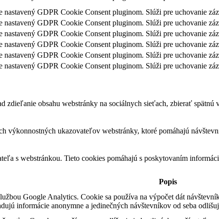
je nastavený GDPR Cookie Consent pluginom. Slúži pre uchovanie zázn
je nastavený GDPR Cookie Consent pluginom. Slúži pre uchovanie záz
je nastavený GDPR Cookie Consent pluginom. Slúži pre uchovanie záz
je nastavený GDPR Cookie Consent pluginom. Slúži pre uchovanie zázn
je nastavený GDPR Cookie Consent pluginom. Slúži pre uchovanie záz
je nastavený GDPR Cookie Consent pluginom. Slúži pre uchovanie záz
 zdieľanie obsahu webstránky na sociálnych sieťach, zbierať spätnú väz
ch výkonnostných ukazovateľov webstránky, ktoré pomáhajú návštevník
ateľa s webstránkou. Tieto cookies pomáhajú s poskytovaním informácií
Popis
službou Google Analytics. Cookie sa používa na výpočet dát návštevníka
ladujú informácie anonymne a jedinečných návštevníkov od seba odlišu