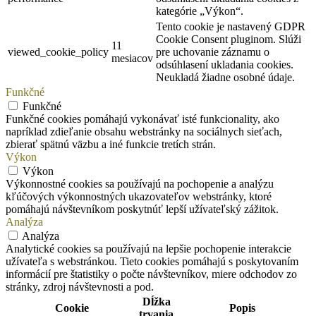
kategórie „Výkon“.
Tento cookie je nastavený GDPR
Cookie Consent pluginom. Slúži
11
viewed_cookie_policy
pre uchovanie záznamu o
mesiacov
odsúhlasení ukladania cookies.
Neukladá žiadne osobné údaje.
Funkčné
Funkčné
Funkčné cookies pomáhajú vykonávať isté funkcionality, ako
napríklad zdieľanie obsahu webstránky na sociálnych sieťach,
zbierať spätnú väzbu a iné funkcie tretích strán.
Výkon
Výkon
Výkonnostné cookies sa používajú na pochopenie a analýzu
kľúčových výkonnostných ukazovateľov webstránky, ktoré
pomáhajú návštevníkom poskytnúť lepší užívateľský zážitok.
Analýza
Analýza
Analytické cookies sa používajú na lepšie pochopenie interakcie
užívateľa s webstránkou. Tieto cookies pomáhajú s poskytovaním
informácií pre štatistiky o počte návštevníkov, miere odchodov zo
stránky, zdroj návštevnosti a pod.
Dĺžka
Cookie
Popis
trvania