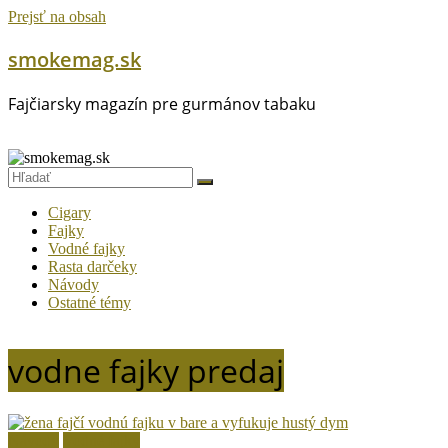
Prejsť na obsah
smokemag.sk
Fajčiarsky magazín pre gurmánov tabaku
Cigary
Fajky
Vodné fajky
Rasta darčeky
Návody
Ostatné témy
vodne fajky predaj
Návody
Vodné fajky