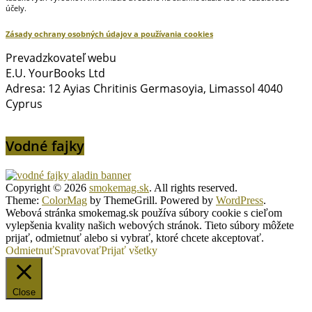
účely.
Zásady ochrany osobných údajov a používania cookies
Prevadzkovateľ webu
E.U. YourBooks Ltd
Adresa: 12 Ayias Chritinis Germasoyia, Limassol 4040
Cyprus
Vodné fajky
Copyright © 2026
smokemag.sk
. All rights reserved.
Theme:
ColorMag
by ThemeGrill. Powered by
WordPress
.
Webová stránka smokemag.sk používa súbory cookie s cieľom
vylepšenia kvality našich webových stránok. Tieto súbory môžete
prijať, odmietnuť alebo si vybrať, ktoré chcete akceptovať.
Odmietnuť
Spravovať
Prijať všetky
Close