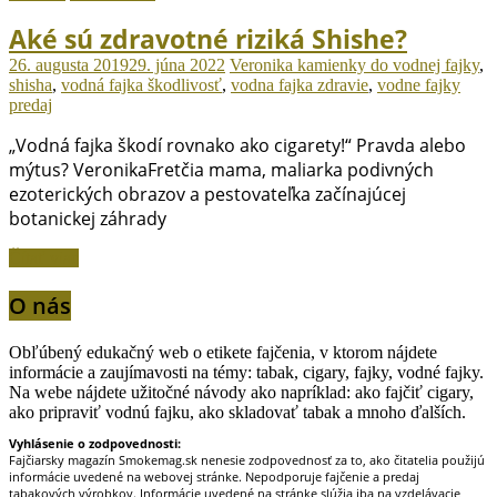
Aké sú zdravotné riziká Shishe?
26. augusta 2019
29. júna 2022
Veronika
kamienky do vodnej fajky
,
shisha
,
vodná fajka škodlivosť
,
vodna fajka zdravie
,
vodne fajky
predaj
„Vodná fajka škodí rovnako ako cigarety!“ Pravda alebo
mýtus? VeronikaFretčia mama, maliarka podivných
ezoterických obrazov a pestovateľka začínajúcej
botanickej záhrady
Čítať viac
O nás
Obľúbený edukačný web o etikete fajčenia, v ktorom nájdete
informácie a zaujímavosti na témy: tabak, cigary, fajky, vodné fajky.
Na webe nájdete užitočné návody ako napríklad: ako fajčiť cigary,
ako pripraviť vodnú fajku, ako skladovať tabak a mnoho ďalších.
Vyhlásenie o zodpovednosti:
Fajčiarsky magazín Smokemag.sk nenesie zodpovednosť za to, ako čitatelia použijú
informácie uvedené na webovej stránke. Nepodporuje fajčenie a predaj
tabakových výrobkov. Informácie uvedené na stránke slúžia iba na vzdelávacie