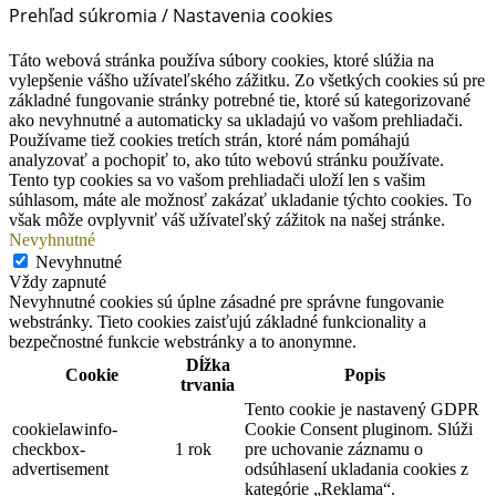
Prehľad súkromia / Nastavenia cookies
Táto webová stránka používa súbory cookies, ktoré slúžia na
vylepšenie vášho užívateľského zážitku. Zo všetkých cookies sú pre
základné fungovanie stránky potrebné tie, ktoré sú kategorizované
ako nevyhnutné a automaticky sa ukladajú vo vašom prehliadači.
Používame tiež cookies tretích strán, ktoré nám pomáhajú
analyzovať a pochopiť to, ako túto webovú stránku používate.
Tento typ cookies sa vo vašom prehliadači uloží len s vašim
súhlasom, máte ale možnosť zakázať ukladanie týchto cookies. To
však môže ovplyvniť váš užívateľský zážitok na našej stránke.
Nevyhnutné
Nevyhnutné
Vždy zapnuté
Nevyhnutné cookies sú úplne zásadné pre správne fungovanie
webstránky. Tieto cookies zaisťujú základné funkcionality a
bezpečnostné funkcie webstránky a to anonymne.
Dĺžka
Cookie
Popis
trvania
Tento cookie je nastavený GDPR
cookielawinfo-
Cookie Consent pluginom. Slúži
checkbox-
1 rok
pre uchovanie záznamu o
advertisement
odsúhlasení ukladania cookies z
kategórie „Reklama“.