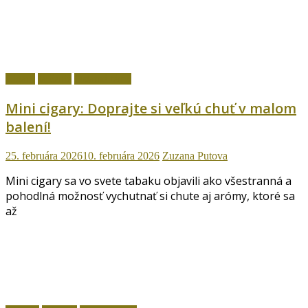
Cigary
fajčenie
Ostatné témy
Mini cigary: Doprajte si veľkú chuť v malom
balení!
25. februára 2026
10. februára 2026
Zuzana Putova
Mini cigary sa vo svete tabaku objavili ako všestranná a
pohodlná možnosť vychutnať si chute aj arómy, ktoré sa
až