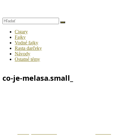
Cigary
Fajky
Vodné fajky
Rasta darčeky
Návody
Ostatné témy
co-je-melasa.small_
Zdielaj na Facebook
Tweetni