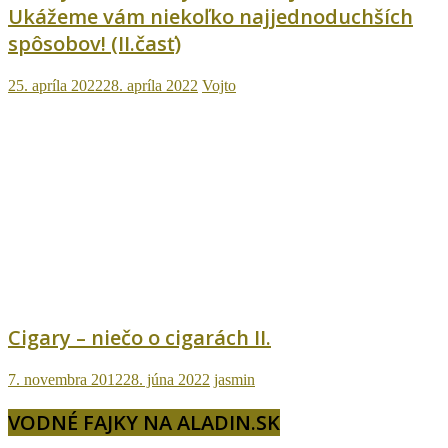
Ukážeme vám niekoľko najjednoduchších
spôsobov! (II.časť)
25. apríla 2022
28. apríla 2022
Vojto
Cigary – niečo o cigarách II.
7. novembra 2012
28. júna 2022
jasmin
VODNÉ FAJKY NA ALADIN.SK