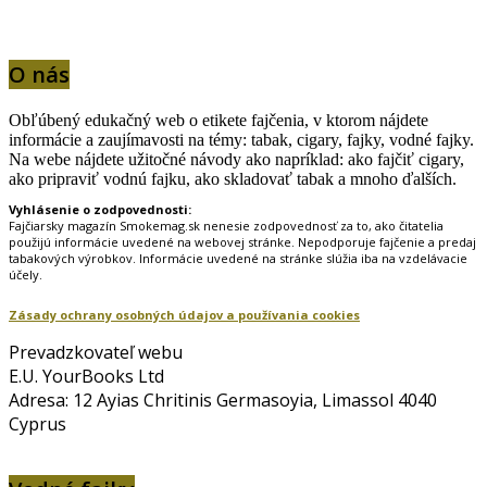
O nás
Obľúbený edukačný web o etikete fajčenia, v ktorom nájdete
informácie a zaujímavosti na témy: tabak, cigary, fajky, vodné fajky.
Na webe nájdete užitočné návody ako napríklad: ako fajčiť cigary,
ako pripraviť vodnú fajku, ako skladovať tabak a mnoho ďalších.
Vyhlásenie o zodpovednosti:
Fajčiarsky magazín Smokemag.sk nenesie zodpovednosť za to, ako čitatelia
použijú informácie uvedené na webovej stránke. Nepodporuje fajčenie a predaj
tabakových výrobkov. Informácie uvedené na stránke slúžia iba na vzdelávacie
účely.
Zásady ochrany osobných údajov a používania cookies
Prevadzkovateľ webu
E.U. YourBooks Ltd
Adresa: 12 Ayias Chritinis Germasoyia, Limassol 4040
Cyprus