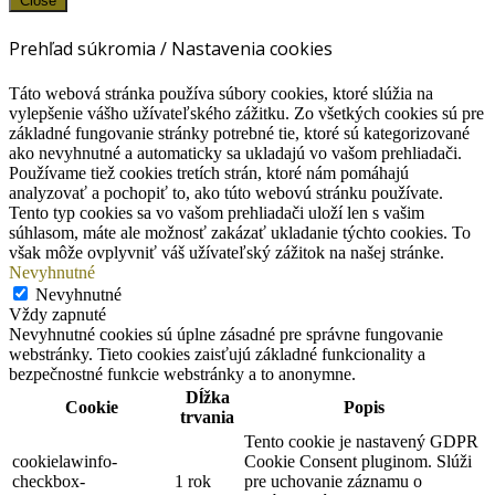
Close
Prehľad súkromia / Nastavenia cookies
Táto webová stránka používa súbory cookies, ktoré slúžia na
vylepšenie vášho užívateľského zážitku. Zo všetkých cookies sú pre
základné fungovanie stránky potrebné tie, ktoré sú kategorizované
ako nevyhnutné a automaticky sa ukladajú vo vašom prehliadači.
Používame tiež cookies tretích strán, ktoré nám pomáhajú
analyzovať a pochopiť to, ako túto webovú stránku používate.
Tento typ cookies sa vo vašom prehliadači uloží len s vašim
súhlasom, máte ale možnosť zakázať ukladanie týchto cookies. To
však môže ovplyvniť váš užívateľský zážitok na našej stránke.
Nevyhnutné
Nevyhnutné
Vždy zapnuté
Nevyhnutné cookies sú úplne zásadné pre správne fungovanie
webstránky. Tieto cookies zaisťujú základné funkcionality a
bezpečnostné funkcie webstránky a to anonymne.
Dĺžka
Cookie
Popis
trvania
Tento cookie je nastavený GDPR
cookielawinfo-
Cookie Consent pluginom. Slúži
checkbox-
1 rok
pre uchovanie záznamu o