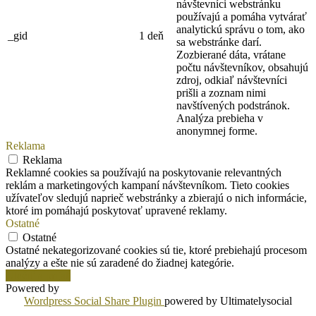
návštevníci webstránku
používajú a pomáha vytvárať
analytickú správu o tom, ako
_gid
1 deň
sa webstránke darí.
Zozbierané dáta, vrátane
počtu návštevníkov, obsahujú
zdroj, odkiaľ návštevníci
prišli a zoznam nimi
navštívených podstránok.
Analýza prebieha v
anonymnej forme.
Reklama
Reklama
Reklamné cookies sa používajú na poskytovanie relevantných
reklám a marketingových kampaní návštevníkom. Tieto cookies
užívateľov sledujú naprieč webstránky a zbierajú o nich informácie,
ktoré im pomáhajú poskytovať upravené reklamy.
Ostatné
Ostatné
Ostatné nekategorizované cookies sú tie, ktoré prebiehajú procesom
analýzy a ešte nie sú zaradené do žiadnej kategórie.
Uložiť a prijať
Powered by
Wordpress Social Share Plugin
powered by Ultimatelysocial