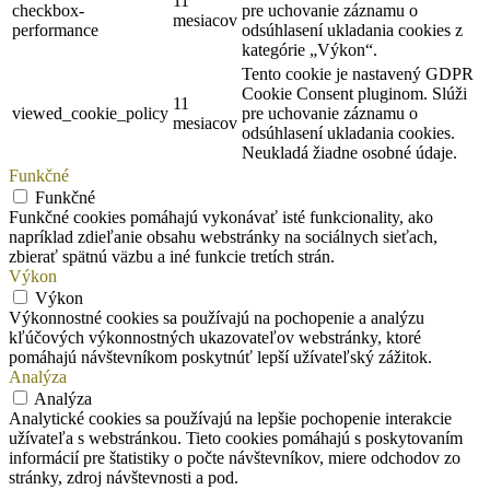
11
checkbox-
pre uchovanie záznamu o
mesiacov
performance
odsúhlasení ukladania cookies z
kategórie „Výkon“.
Tento cookie je nastavený GDPR
Cookie Consent pluginom. Slúži
11
viewed_cookie_policy
pre uchovanie záznamu o
mesiacov
odsúhlasení ukladania cookies.
Neukladá žiadne osobné údaje.
Funkčné
Funkčné
Funkčné cookies pomáhajú vykonávať isté funkcionality, ako
napríklad zdieľanie obsahu webstránky na sociálnych sieťach,
zbierať spätnú väzbu a iné funkcie tretích strán.
Výkon
Výkon
Výkonnostné cookies sa používajú na pochopenie a analýzu
kľúčových výkonnostných ukazovateľov webstránky, ktoré
pomáhajú návštevníkom poskytnúť lepší užívateľský zážitok.
Analýza
Analýza
Analytické cookies sa používajú na lepšie pochopenie interakcie
užívateľa s webstránkou. Tieto cookies pomáhajú s poskytovaním
informácií pre štatistiky o počte návštevníkov, miere odchodov zo
stránky, zdroj návštevnosti a pod.