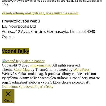
tabakových výrobkov. Informácie uvedené na stránke slúžia iba na vzdelávacie
účely.
Zásady ochrany osobných údajov a používania cookies
Prevadzkovateľ webu
E.U. YourBooks Ltd
Adresa: 12 Ayias Chritinis Germasoyia, Limassol 4040
Cyprus
Vodné fajky
Copyright © 2026
smokemag.sk
. All rights reserved.
Theme:
ColorMag
by ThemeGrill. Powered by
WordPress
.
Webová stránka smokemag.sk používa súbory cookie s cieľom
vylepšenia kvality našich webových stránok. Tieto súbory môžete
prijať, odmietnuť alebo si vybrať, ktoré chcete akceptovať.
Odmietnuť
Spravovať
Prijať všetky
Close