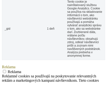
Tento cookie je
nainštalovaný službou
Google Analytics. Cookie
sa používa na skladovanie
informácií o tom, ako
návštevníci webstránku
používajú a pomáha
vytvárať analytickú správu
_gid
1 deň
o tom, ako sa webstránke
darí. Zozbierané dáta,
vrátane počtu
návštevníkov, obsahujú
zdroj, odkiaľ návštevníci
prišli a zoznam nimi
navštívených podstránok.
Analýza prebieha v
anonymnej forme.
Reklama
Reklama
Reklamné cookies sa používajú na poskytovanie relevantných
reklám a marketingových kampaní návštevníkom. Tieto cookies
užívateľov sledujú naprieč webstránky a zbierajú o nich informácie,
ktoré im pomáhajú poskytovať upravené reklamy.
Ostatné
Ostatné
Ostatné nekategorizované cookies sú tie, ktoré prebiehajú procesom
analýzy a ešte nie sú zaradené do žiadnej kategórie.