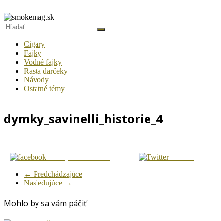
Prejsť
na
smokemag.sk
obsah
Fajčiarsky
Cigary
magazín
Fajky
Vodné fajky
pre
Rasta darčeky
gurmánov
Návody
tabaku
Ostatné témy
dymky_savinelli_historie_4
Zdielaj na Facebook
Tweetni
← Predchádzajúce
Nasledujúce →
Mohlo by sa vám páčiť