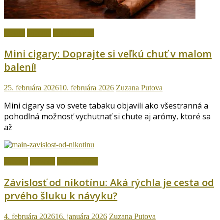
Cigary
fajčenie
Ostatné témy
Mini cigary: Doprajte si veľkú chuť v malom
balení!
25. februára 2026
10. februára 2026
Zuzana Putova
Mini cigary sa vo svete tabaku objavili ako všestranná a
pohodlná možnosť vychutnať si chute aj arómy, ktoré sa
až
fajčenie
Návody
Ostatné témy
Závislosť od nikotínu: Aká rýchla je cesta od
prvého šluku k návyku?
4. februára 2026
16. januára 2026
Zuzana Putova