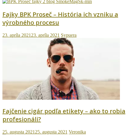
Fajky BPK Proseč – História ich vzniku a
výrobného procesu
23. apríla 2021
23. apríla 2021
Sypuera
Fajčenie cigár podľa etikety – ako to robia
profesionáli?
25. augusta 2021
25. augusta 2021
Veronika