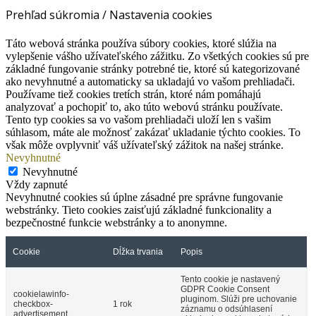
Prehľad súkromia / Nastavenia cookies
Táto webová stránka používa súbory cookies, ktoré slúžia na
vylepšenie vášho užívateľského zážitku. Zo všetkých cookies sú pre
základné fungovanie stránky potrebné tie, ktoré sú kategorizované
ako nevyhnutné a automaticky sa ukladajú vo vašom prehliadači.
Používame tiež cookies tretích strán, ktoré nám pomáhajú
analyzovať a pochopiť to, ako túto webovú stránku používate.
Tento typ cookies sa vo vašom prehliadači uloží len s vašim
súhlasom, máte ale možnosť zakázať ukladanie týchto cookies. To
však môže ovplyvniť váš užívateľský zážitok na našej stránke.
Nevyhnutné
Nevyhnutné
Vždy zapnuté
Nevyhnutné cookies sú úplne zásadné pre správne fungovanie
webstránky. Tieto cookies zaisťujú základné funkcionality a
bezpečnostné funkcie webstránky a to anonymne.
Cookie
Dĺžka trvania
Popis
Tento cookie je nastavený
GDPR Cookie Consent
cookielawinfo-
pluginom. Slúži pre uchovanie
checkbox-
1 rok
záznamu o odsúhlasení
advertisement