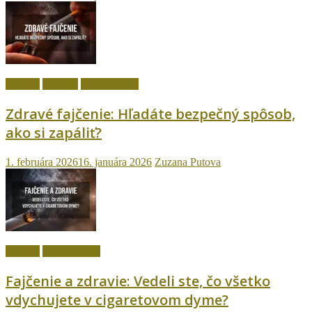
fajčenie
Návody
Ostatné témy
Zdravé fajčenie: Hľadáte bezpečný spôsob,
ako si zapáliť?
1. februára 2026
16. januára 2026
Zuzana Putova
fajčenie
Ostatné témy
Fajčenie a zdravie: Vedeli ste, čo všetko
vdychujete v cigaretovom dyme?