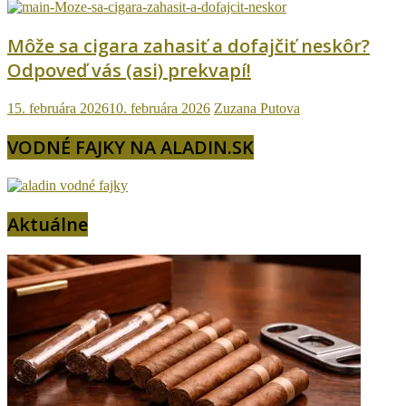
Môže sa cigara zahasiť a dofajčiť neskôr?
Odpoveď vás (asi) prekvapí!
15. februára 2026
10. februára 2026
Zuzana Putova
VODNÉ FAJKY NA ALADIN.SK
Aktuálne