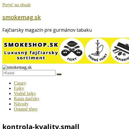
Prejsť na obsah
smokemag.sk
Fajčiarsky magazín pre gurmánov tabaku
Cigary
Fajky
Vodné fajky
Rasta darčeky
Návody
Ostatné témy
kontrola-kvality.small_