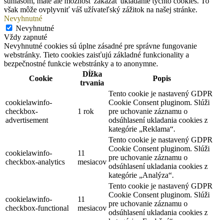
súhlasom, máte ale možnosť zakázať ukladanie týchto cookies. To
však môže ovplyvniť váš užívateľský zážitok na našej stránke.
Nevyhnutné
Nevyhnutné
Vždy zapnuté
Nevyhnutné cookies sú úplne zásadné pre správne fungovanie
webstránky. Tieto cookies zaisťujú základné funkcionality a
bezpečnostné funkcie webstránky a to anonymne.
Dĺžka
Cookie
Popis
trvania
Tento cookie je nastavený GDPR
cookielawinfo-
Cookie Consent pluginom. Slúži
checkbox-
1 rok
pre uchovanie záznamu o
advertisement
odsúhlasení ukladania cookies z
kategórie „Reklama“.
Tento cookie je nastavený GDPR
Cookie Consent pluginom. Slúži
cookielawinfo-
11
pre uchovanie záznamu o
checkbox-analytics
mesiacov
odsúhlasení ukladania cookies z
kategórie „Analýza“.
Tento cookie je nastavený GDPR
Cookie Consent pluginom. Slúži
cookielawinfo-
11
pre uchovanie záznamu o
checkbox-functional
mesiacov
odsúhlasení ukladania cookies z