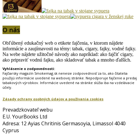
O nás
Obľúbený edukačný web o etikete fajčenia, v ktorom nájdete
informácie a zaujímavosti na témy: tabak, cigary, fajky, vodné fajky.
Na webe nájdete užitočné návody ako napríklad: ako fajčiť cigary,
ako pripraviť vodnú fajku, ako skladovať tabak a mnoho ďalších.
Vyhlásenie o zodpovednosti:
Fajčiarsky magazín Smokemag.sk nenesie zodpovednosť za to, ako čitatelia
použijú informácie uvedené na webovej stránke. Nepodporuje fajčenie a predaj
tabakových výrobkov. Informácie uvedené na stránke slúžia iba na vzdelávacie
účely.
Zásady ochrany osobných údajov a používania cookies
Prevadzkovateľ webu
E.U. YourBooks Ltd
Adresa: 12 Ayias Chritinis Germasoyia, Limassol 4040
Cyprus