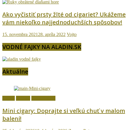
Ako vyčistiť prsty žlté od cigariet? Ukážeme
vám niekoľko najjednoduchších spôsobov!
15. novembra 2021
28. apríla 2022
Vojto
VODNÉ FAJKY NA ALADIN.SK
Aktuálne
Cigary
fajčenie
Ostatné témy
Mini cigary: Doprajte si veľkú chuť v malom
balení!