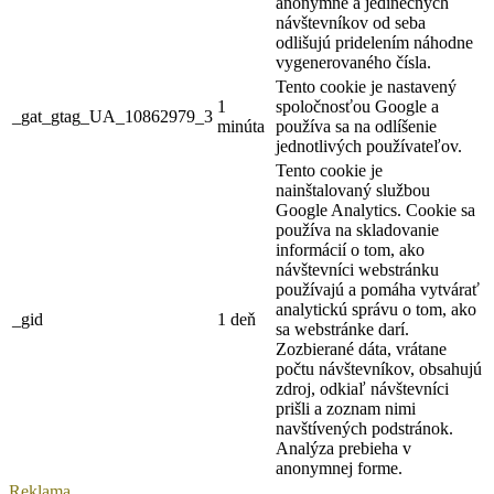
anonymne a jedinečných
návštevníkov od seba
odlišujú pridelením náhodne
vygenerovaného čísla.
Tento cookie je nastavený
1
spoločnosťou Google a
_gat_gtag_UA_10862979_3
minúta
používa sa na odlíšenie
jednotlivých používateľov.
Tento cookie je
nainštalovaný službou
Google Analytics. Cookie sa
používa na skladovanie
informácií o tom, ako
návštevníci webstránku
používajú a pomáha vytvárať
analytickú správu o tom, ako
_gid
1 deň
sa webstránke darí.
Zozbierané dáta, vrátane
počtu návštevníkov, obsahujú
zdroj, odkiaľ návštevníci
prišli a zoznam nimi
navštívených podstránok.
Analýza prebieha v
anonymnej forme.
Reklama