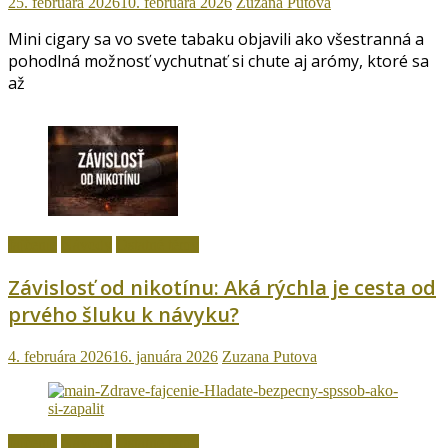
25. februára 2026
10. februára 2026
Zuzana Putova
Mini cigary sa vo svete tabaku objavili ako všestranná a
pohodlná možnosť vychutnať si chute aj arómy, ktoré sa
až
fajčenie
Návody
Ostatné témy
Závislosť od nikotínu: Aká rýchla je cesta od
prvého šluku k návyku?
4. februára 2026
16. januára 2026
Zuzana Putova
fajčenie
Návody
Ostatné témy