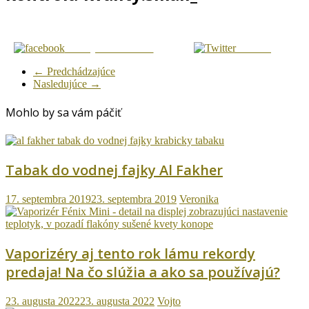
Zdielaj na Facebook
Tweetni
← Predchádzajúce
Nasledujúce →
Mohlo by sa vám páčiť
Tabak do vodnej fajky Al Fakher
17. septembra 2019
23. septembra 2019
Veronika
Vaporizéry aj tento rok lámu rekordy
predaja! Na čo slúžia a ako sa používajú?
23. augusta 2022
23. augusta 2022
Vojto