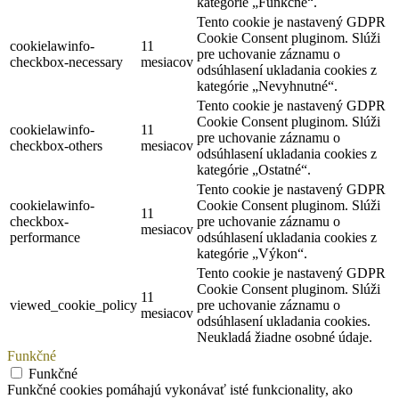
kategórie „Funkčné“.
Tento cookie je nastavený GDPR
Cookie Consent pluginom. Slúži
cookielawinfo-
11
pre uchovanie záznamu o
checkbox-necessary
mesiacov
odsúhlasení ukladania cookies z
kategórie „Nevyhnutné“.
Tento cookie je nastavený GDPR
Cookie Consent pluginom. Slúži
cookielawinfo-
11
pre uchovanie záznamu o
checkbox-others
mesiacov
odsúhlasení ukladania cookies z
kategórie „Ostatné“.
Tento cookie je nastavený GDPR
cookielawinfo-
Cookie Consent pluginom. Slúži
11
checkbox-
pre uchovanie záznamu o
mesiacov
performance
odsúhlasení ukladania cookies z
kategórie „Výkon“.
Tento cookie je nastavený GDPR
Cookie Consent pluginom. Slúži
11
viewed_cookie_policy
pre uchovanie záznamu o
mesiacov
odsúhlasení ukladania cookies.
Neukladá žiadne osobné údaje.
Funkčné
Funkčné
Funkčné cookies pomáhajú vykonávať isté funkcionality, ako