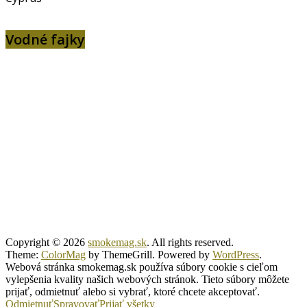
Vodné fajky
Copyright © 2026
smokemag.sk
. All rights reserved.
Theme:
ColorMag
by ThemeGrill. Powered by
WordPress
.
Webová stránka smokemag.sk používa súbory cookie s cieľom
vylepšenia kvality našich webových stránok. Tieto súbory môžete
prijať, odmietnuť alebo si vybrať, ktoré chcete akceptovať.
Odmietnuť
Spravovať
Prijať všetky