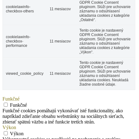
GDPR Cookie Consent
cookielawinfo-
pluginom. Slúži pre uchovanie
11 mesiacov
checkbox-others
záznamu o odsúhlasení
ukladania cookies z kategórie
„Ostatné“.
Tento cookie je nastavený
GDPR Cookie Consent
cookielawinfo-
pluginom. Slúži pre uchovanie
checkbox-
11 mesiacov
záznamu o odsúhlasení
performance
ukladania cookies z kategórie
„Výkon“.
Tento cookie je nastavený
GDPR Cookie Consent
pluginom. Slúži pre uchovanie
viewed_cookie_policy
11 mesiacov
záznamu o odsúhlasení
ukladania cookies. Neukladá
žiadne osobné údaje.
Funkčné
Funkčné
Funkčné cookies pomáhajú vykonávať isté funkcionality, ako
napríklad zdieľanie obsahu webstránky na sociálnych sieťach,
zbierať spätnú väzbu a iné funkcie tretích strán.
Výkon
Výkon