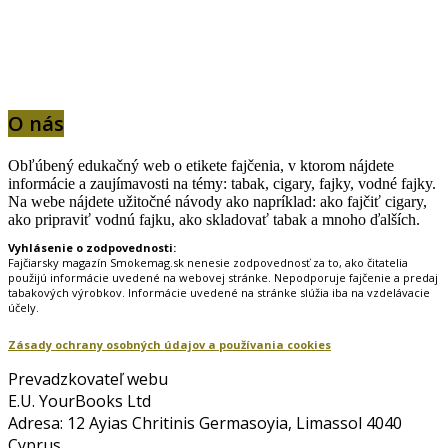
O nás
Obľúbený edukačný web o etikete fajčenia, v ktorom nájdete
informácie a zaujímavosti na témy: tabak, cigary, fajky, vodné fajky.
Na webe nájdete užitočné návody ako napríklad: ako fajčiť cigary,
ako pripraviť vodnú fajku, ako skladovať tabak a mnoho ďalších.
Vyhlásenie o zodpovednosti:
Fajčiarsky magazín Smokemag.sk nenesie zodpovednosť za to, ako čitatelia
použijú informácie uvedené na webovej stránke. Nepodporuje fajčenie a predaj
tabakových výrobkov. Informácie uvedené na stránke slúžia iba na vzdelávacie
účely.
Zásady ochrany osobných údajov a používania cookies
Prevadzkovateľ webu
E.U. YourBooks Ltd
Adresa: 12 Ayias Chritinis Germasoyia, Limassol 4040
Cyprus