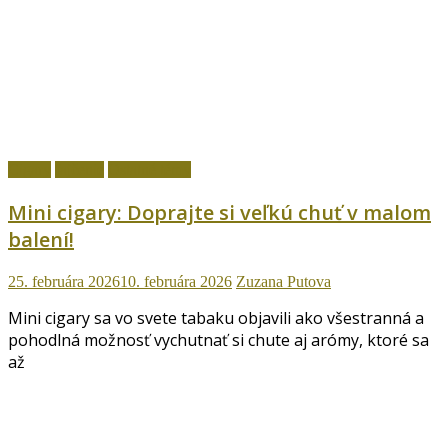
Cigary
fajčenie
Ostatné témy
Mini cigary: Doprajte si veľkú chuť v malom
balení!
25. februára 2026
10. februára 2026
Zuzana Putova
Mini cigary sa vo svete tabaku objavili ako všestranná a
pohodlná možnosť vychutnať si chute aj arómy, ktoré sa
až