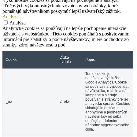
Výkonnostné cookies sa používajú na pochopenie a analýzu
kľúčových výkonnostných ukazovateľov webstránky, ktoré
pomáhajú návštevníkom poskytnúť lepší užívateľský zážitok.
Analýza
Analýza
Analytické cookies sa používajú na lepšie pochopenie interakcie
užívateľa s webstránkou. Tieto cookies pomáhajú s poskytovaním
informácií pre štatistiky o počte návštevníkov, miere odchodov zo
stránky, zdroj návštevnosti a pod.
Dĺžka
Cookie
Popis
trvania
Tento cookie je
nainštalovaný službou
Google Analytics. Cookie
sa používa na výpočet dát
návštevníka, relácie a dát
kampane a sleduje
používanie stránky pre jej
_ga
2 roky
analytickú správu. Cookies
skladujú informácie
anonymne a jedinečných
návštevníkov od seba
odlišujú pridelením
náhodne vygenerovaného
čísla.