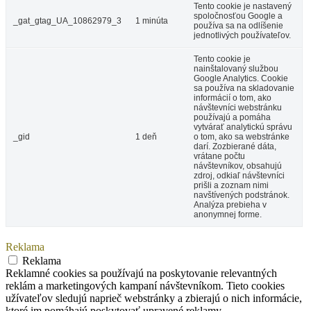
Tento cookie je nastavený
spoločnosťou Google a
_gat_gtag_UA_10862979_3
1 minúta
používa sa na odlíšenie
jednotlivých používateľov.
Tento cookie je
nainštalovaný službou
Google Analytics. Cookie
sa používa na skladovanie
informácií o tom, ako
návštevníci webstránku
používajú a pomáha
vytvárať analytickú správu
_gid
1 deň
o tom, ako sa webstránke
darí. Zozbierané dáta,
vrátane počtu
návštevníkov, obsahujú
zdroj, odkiaľ návštevníci
prišli a zoznam nimi
navštívených podstránok.
Analýza prebieha v
anonymnej forme.
Reklama
Reklama
Reklamné cookies sa používajú na poskytovanie relevantných
reklám a marketingových kampaní návštevníkom. Tieto cookies
užívateľov sledujú naprieč webstránky a zbierajú o nich informácie,
ktoré im pomáhajú poskytovať upravené reklamy.