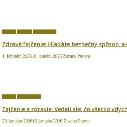
fajčenie
Návody
Ostatné témy
Zdravé fajčenie: Hľadáte bezpečný spôsob, ak
1. februára 2026
16. januára 2026
Zuzana Putova
fajčenie
Ostatné témy
Fajčenie a zdravie: Vedeli ste, čo všetko vd
29. januára 2026
16. januára 2026
Zuzana Putova