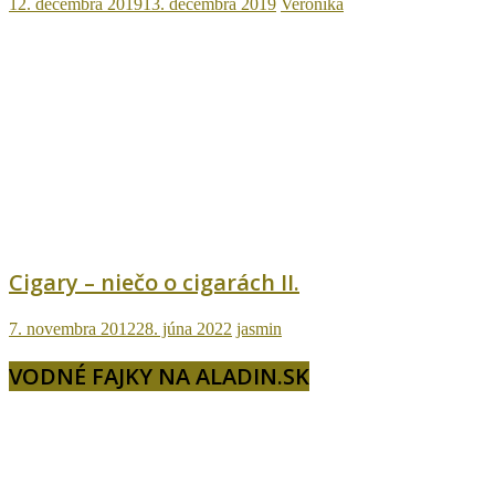
12. decembra 2019
13. decembra 2019
Veronika
Cigary – niečo o cigarách II.
7. novembra 2012
28. júna 2022
jasmin
VODNÉ FAJKY NA ALADIN.SK