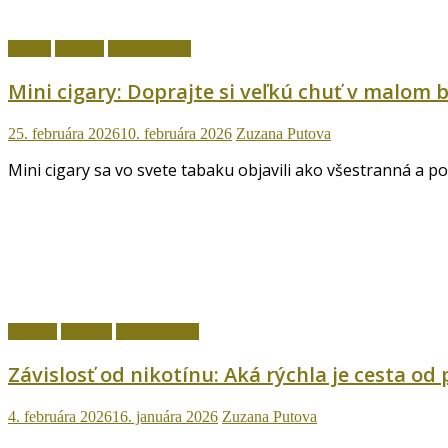
Cigary
fajčenie
Ostatné témy
Mini cigary: Doprajte si veľkú chuť v malom b
25. februára 2026
10. februára 2026
Zuzana Putova
Mini cigary sa vo svete tabaku objavili ako všestranná a p
fajčenie
Návody
Ostatné témy
Závislosť od nikotínu: Aká rýchla je cesta od
4. februára 2026
16. januára 2026
Zuzana Putova