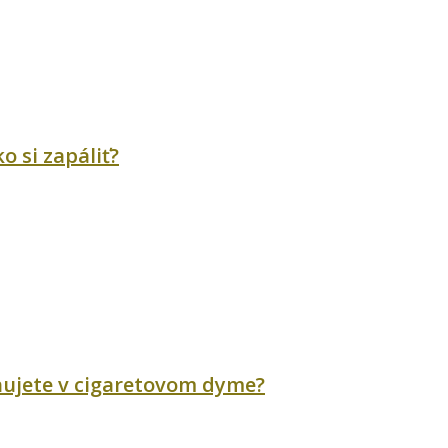
o si zapáliť?
ychujete v cigaretovom dyme?