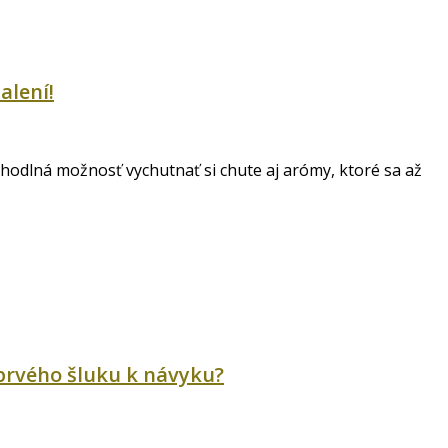
alení!
ohodlná možnosť vychutnať si chute aj arómy, ktoré sa až
 prvého šluku k návyku?