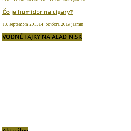
Čo je humidor na cigary?
13. septembra 2013
14. októbra 2019
jasmin
VODNÉ FAJKY NA ALADIN.SK
Aktuálne