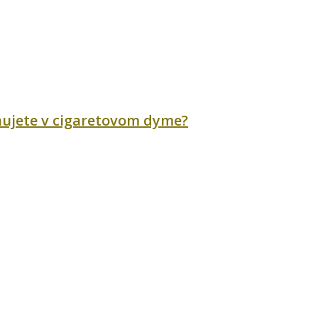
ychujete v cigaretovom dyme?