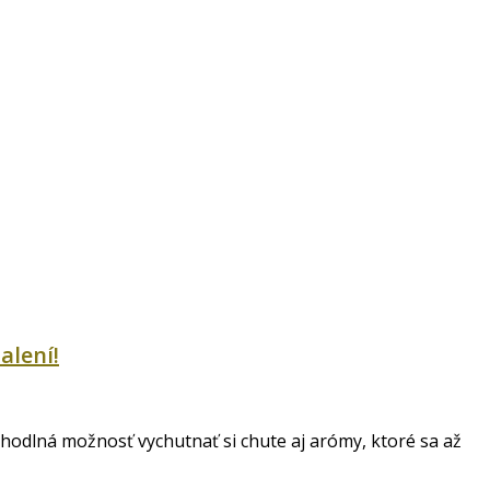
alení!
ohodlná možnosť vychutnať si chute aj arómy, ktoré sa až