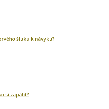
 prvého šluku k návyku?
o si zapáliť?