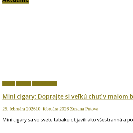
Cigary
fajčenie
Ostatné témy
Mini cigary: Doprajte si veľkú chuť v malom b
25. februára 2026
10. februára 2026
Zuzana Putova
Mini cigary sa vo svete tabaku objavili ako všestranná a p