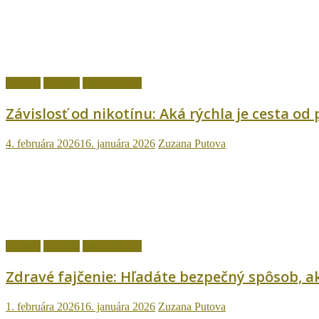
fajčenie
Návody
Ostatné témy
Závislosť od nikotínu: Aká rýchla je cesta od
4. februára 2026
16. januára 2026
Zuzana Putova
fajčenie
Návody
Ostatné témy
Zdravé fajčenie: Hľadáte bezpečný spôsob, ak
1. februára 2026
16. januára 2026
Zuzana Putova