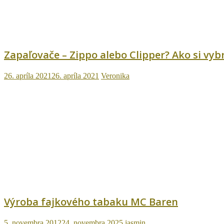
Zapaľovače – Zippo alebo Clipper? Ako si vyb
26. apríla 2021
26. apríla 2021
Veronika
Výroba fajkového tabaku MC Baren
5. novembra 2012
24. novembra 2025
jasmin