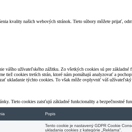
ia kvality našich webových stránok. Tieto súbory môžete prijať, odmie
ie vášho užívateľského zážitku. Zo všetkých cookies sú pre základné f
e tiež cookies tretích strán, ktoré nám pomáhajú analyzovať a pochopi
zať ukladanie týchto cookies. To však môže ovplyvniť váš užívateľský z
nky. Tieto cookies zaisťujú základné funkcionality a bezpečnostné fu
nia
Popis
Tento cookie je nastavený GDPR Cookie Conse
ukladania cookies z kategórie „Reklama“.