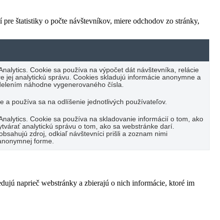
 pre štatistiky o počte návštevníkov, miere odchodov zo stránky,
Analytics. Cookie sa používa na výpočet dát návštevníka, relácie
e jej analytickú správu. Cookies skladujú informácie anonymne a
idelením náhodne vygenerovaného čísla.
 a používa sa na odlíšenie jednotlivých používateľov.
Analytics. Cookie sa používa na skladovanie informácií o tom, ako
tvárať analytickú správu o tom, ako sa webstránke darí.
bsahujú zdroj, odkiaľ návštevníci prišli a zoznam nimi
 anonymnej forme.
ujú naprieč webstránky a zbierajú o nich informácie, ktoré im