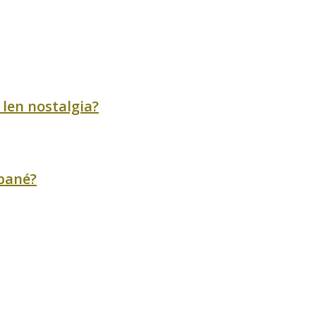
 len nostalgia?
ábané?