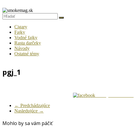
Prejsť
na
smokemag.sk
obsah
Fajčiarsky
Cigary
magazín
Fajky
Vodné fajky
pre
Rasta darčeky
gurmánov
Návody
tabaku
Ostatné témy
pgj_1
Zdielaj na Facebook
← Predchádzajúce
Nasledujúce →
Mohlo by sa vám páčiť