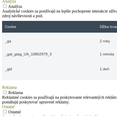
Analýza
Analýza
Analytické cookies sa používajú na lepšie pochopenie interakcie užív
zdroj návštevnosti a pod.
Cookie
Dĺžka trva
_ga
2 roky
_gat_gtag_UA_10862979_3
1 minúta
_gid
1 deň
Reklama
Reklama
Reklamné cookies sa používajú na poskytovanie relevantných reklám 
pomáhajú poskytovať upravené reklamy.
Ostatné
Ostatné
Ostatné nekategorizované cookies sú tie, ktoré prebiehajú procesom an