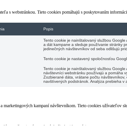
ateľa s webstránkou. Tieto cookies pomáhajú s poskytovaním informácií
nia
Popis
Tento cookie je nainštalovaný službou Google 
a dát kampane a sleduje používanie stránky pr
jedinečných návštevníkov od seba odlišujú pr
Tento cookie je nastavený spoločnosťou Google
Tento cookie je nainštalovaný službou Google 
návštevníci webstránku používajú a pomáha vy
Zozbierané dáta, vrátane počtu návštevníkov, o
navštívených podstránok. Analýza prebieha v
a marketingových kampaní návštevníkom. Tieto cookies užívateľov sled
alýzy a ešte nie sú zaradené do žiadnej kategórie.