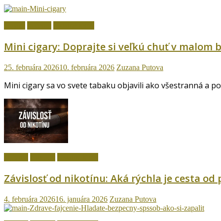
Cigary
fajčenie
Ostatné témy
Mini cigary: Doprajte si veľkú chuť v malom b
25. februára 2026
10. februára 2026
Zuzana Putova
Mini cigary sa vo svete tabaku objavili ako všestranná a p
fajčenie
Návody
Ostatné témy
Závislosť od nikotínu: Aká rýchla je cesta od
4. februára 2026
16. januára 2026
Zuzana Putova