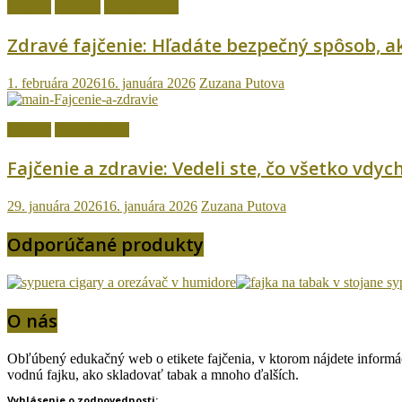
fajčenie
Návody
Ostatné témy
Zdravé fajčenie: Hľadáte bezpečný spôsob, ak
1. februára 2026
16. januára 2026
Zuzana Putova
fajčenie
Ostatné témy
Fajčenie a zdravie: Vedeli ste, čo všetko vd
29. januára 2026
16. januára 2026
Zuzana Putova
Odporúčané produkty
O nás
Obľúbený edukačný web o etikete fajčenia, v ktorom nájdete informáci
vodnú fajku, ako skladovať tabak a mnoho ďalších.
Vyhlásenie o zodpovednosti: