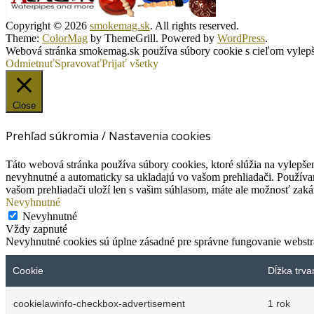
Copyright © 2026
smokemag.sk
. All rights reserved.
Theme:
ColorMag
by ThemeGrill. Powered by
WordPress
.
Webová stránka smokemag.sk používa súbory cookie s cieľom vylepšen
Odmietnuť
Spravovať
Prijať všetky
Close
Prehľad súkromia / Nastavenia cookies
Táto webová stránka používa súbory cookies, ktoré slúžia na vylepšen
nevyhnutné a automaticky sa ukladajú vo vašom prehliadači. Používam
vašom prehliadači uloží len s vašim súhlasom, máte ale možnosť zaká
Nevyhnutné
Nevyhnutné
Vždy zapnuté
Nevyhnutné cookies sú úplne zásadné pre správne fungovanie webstrá
Cookie
Dĺžka trva
cookielawinfo-checkbox-advertisement
1 rok