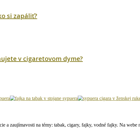
o si zapáliť?
ychujete v cigaretovom dyme?
e a zaujímavosti na témy: tabak, cigary, fajky, vodné fajky. Na webe ná