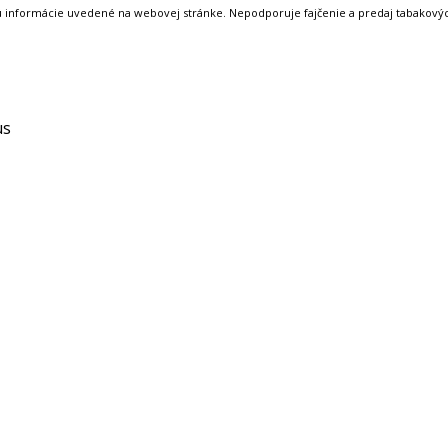
ú informácie uvedené na webovej stránke. Nepodporuje fajčenie a predaj tabakových
us