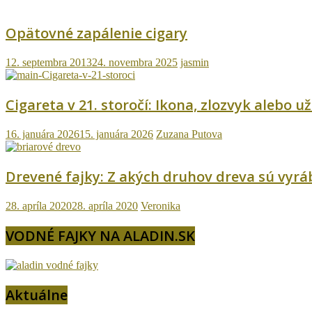
Opätovné zapálenie cigary
12. septembra 2013
24. novembra 2025
jasmin
Cigareta v 21. storočí: Ikona, zlozvyk alebo už
16. januára 2026
15. januára 2026
Zuzana Putova
Drevené fajky: Z akých druhov dreva sú vyr
28. apríla 2020
28. apríla 2020
Veronika
VODNÉ FAJKY NA ALADIN.SK
Aktuálne