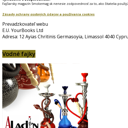
Fajčiarsky magazín Smokemag.sk nenesie zodpovednosť za to, ako čitatelia použij
Zásady ochrany osobných údajov a používania cookies
Prevadzkovateľ webu
E.U. YourBooks Ltd
Adresa: 12 Ayias Chritinis Germasoyia, Limassol 4040 Cypr
Vodné fajky