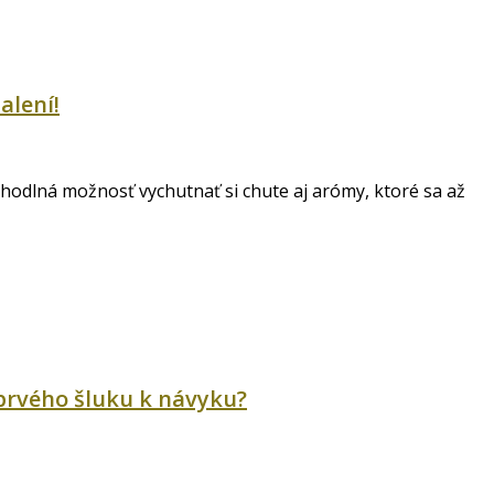
alení!
ohodlná možnosť vychutnať si chute aj arómy, ktoré sa až
 prvého šluku k návyku?