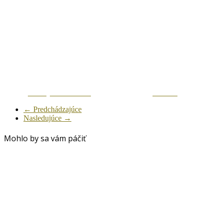
Zdielaj na Facebook
Tweetni
← Predchádzajúce
Nasledujúce →
Mohlo by sa vám páčiť