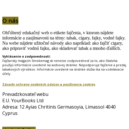
O nás
Obľúbený edukačný web o etikete fajčenia, v ktorom nájdete
informácie a zaujímavosti na témy: tabak, cigary, fajky, vodné fajky.
Na webe nájdete užitočné návody ako napríklad: ako fajčiť cigary,
ako pripraviť vodnú fajku, ako skladovať tabak a mnoho ďalších.
Vyhlásenie o zodpovednosti:
Fajčiarsky magazín Smokemag.sk nenesie zodpovednosť za to, ako čitatelia
použijú informácie uvedené na webovej stránke. Nepodporuje fajčenie a predaj
tabakových výrobkov. Informácie uvedené na stránke slúžia iba na vzdelávacie
účely.
Zásady ochrany osobných údajov a používania cookies
Prevadzkovateľ webu
E.U. YourBooks Ltd
Adresa: 12 Ayias Chritinis Germasoyia, Limassol 4040
Cyprus