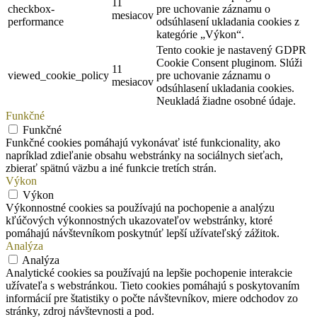
11
checkbox-
pre uchovanie záznamu o
mesiacov
performance
odsúhlasení ukladania cookies z
kategórie „Výkon“.
Tento cookie je nastavený GDPR
Cookie Consent pluginom. Slúži
11
viewed_cookie_policy
pre uchovanie záznamu o
mesiacov
odsúhlasení ukladania cookies.
Neukladá žiadne osobné údaje.
Funkčné
Funkčné
Funkčné cookies pomáhajú vykonávať isté funkcionality, ako
napríklad zdieľanie obsahu webstránky na sociálnych sieťach,
zbierať spätnú väzbu a iné funkcie tretích strán.
Výkon
Výkon
Výkonnostné cookies sa používajú na pochopenie a analýzu
kľúčových výkonnostných ukazovateľov webstránky, ktoré
pomáhajú návštevníkom poskytnúť lepší užívateľský zážitok.
Analýza
Analýza
Analytické cookies sa používajú na lepšie pochopenie interakcie
užívateľa s webstránkou. Tieto cookies pomáhajú s poskytovaním
informácií pre štatistiky o počte návštevníkov, miere odchodov zo
stránky, zdroj návštevnosti a pod.