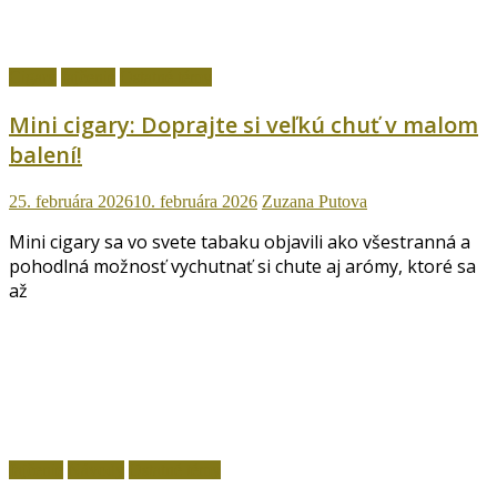
Cigary
fajčenie
Ostatné témy
Mini cigary: Doprajte si veľkú chuť v malom
balení!
25. februára 2026
10. februára 2026
Zuzana Putova
Mini cigary sa vo svete tabaku objavili ako všestranná a
pohodlná možnosť vychutnať si chute aj arómy, ktoré sa
až
fajčenie
Návody
Ostatné témy