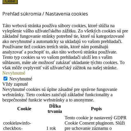
Close
Prehľad súkromia / Nastavenia cookies
Táto webová stránka používa súbory cookies, ktoré slúžia na
vylepšenie vášho užívateľského zážitku. Zo všetkých cookies sú pre
základné fungovanie stránky potrebné tie, ktoré sú kategorizované
ako nevyhnutné a automaticky sa ukladajú vo vašom prehliadači.
Používame tiež cookies tretích strán, ktoré nám pomáhajú
analyzovať a pochopiť to, ako túto webovú stránku používate.
Tento typ cookies sa vo vašom prehliadači uloží len s vašim
súhlasom, máte ale možnosť zakázať ukladanie týchto cookies. To
však môže ovplyvniť váš užívateľský zážitok na našej stránke.
Nevyhnutné
Nevyhnutné
Vždy zapnuté
Nevyhnutné cookies sú úplne zásadné pre správne fungovanie
webstránky. Tieto cookies zaisťujú základné funkcionality a
bezpečnostné funkcie webstránky a to anonymne.
Dĺžka
Cookie
Popis
trvania
Tento cookie je nastavený GDPR
cookielawinfo-
Cookie Consent pluginom. Slúži
checkbox-
1 rok
pre uchovanie záznamu o