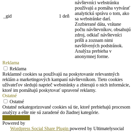
návštevníci webstránku
používajú a pomáha vytvárať
analytickú správu o tom, ako
_gid
1 deň
sa webstránke darí.
Zozbierané dáta, vrátane
počtu návštevníkov, obsahujú
zdroj, odkiaľ návštevníci
prišli a zoznam nimi
navštívených podstránok.
Analýza prebieha v
anonymnej forme.
Reklama
Reklama
Reklamné cookies sa používajú na poskytovanie relevantných
reklám a marketingových kampaní návštevníkom. Tieto cookies
užívateľov sledujú naprieč webstránky a zbierajú o nich informácie,
ktoré im pomáhajú poskytovať upravené reklamy.
Ostatné
Ostatné
Ostatné nekategorizované cookies sú tie, ktoré prebiehajú procesom
analýzy a ešte nie sú zaradené do žiadnej kategórie.
Uložiť a prijať
Powered by
Wordpress Social Share Plugin
powered by Ultimatelysocial