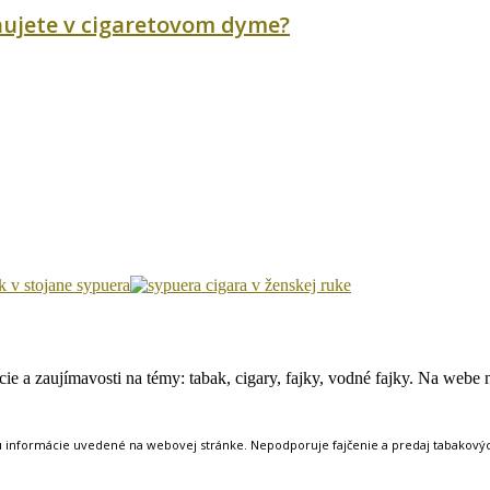
ychujete v cigaretovom dyme?
e a zaujímavosti na témy: tabak, cigary, fajky, vodné fajky. Na webe ná
ú informácie uvedené na webovej stránke. Nepodporuje fajčenie a predaj tabakových