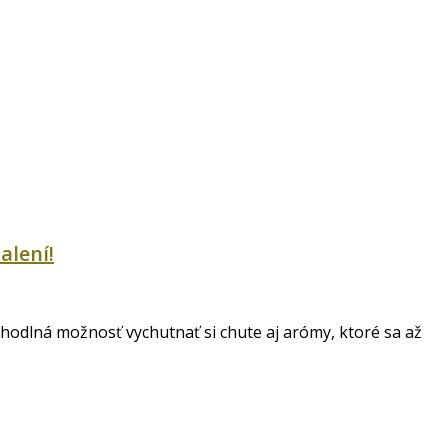
alení!
ohodlná možnosť vychutnať si chute aj arómy, ktoré sa až