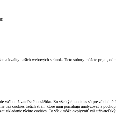
us
ia kvality našich webových stránok. Tieto súbory môžete prijať, odmie
ie vášho užívateľského zážitku. Zo všetkých cookies sú pre základné f
e tiež cookies tretích strán, ktoré nám pomáhajú analyzovať a pochopi
zať ukladanie týchto cookies. To však môže ovplyvniť váš užívateľský z