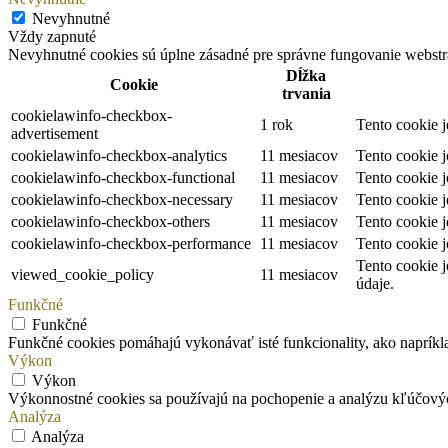
Nevyhnutné
Vždy zapnuté
Nevyhnutné cookies sú úplne zásadné pre správne fungovanie webstrá
Dĺžka
Cookie
trvania
cookielawinfo-checkbox-
1 rok
Tento cookie 
advertisement
cookielawinfo-checkbox-analytics
11 mesiacov
Tento cookie 
cookielawinfo-checkbox-functional
11 mesiacov
Tento cookie 
cookielawinfo-checkbox-necessary
11 mesiacov
Tento cookie 
cookielawinfo-checkbox-others
11 mesiacov
Tento cookie 
cookielawinfo-checkbox-performance
11 mesiacov
Tento cookie 
Tento cookie 
viewed_cookie_policy
11 mesiacov
údaje.
Funkčné
Funkčné
Funkčné cookies pomáhajú vykonávať isté funkcionality, ako napríklad
Výkon
Výkon
Výkonnostné cookies sa používajú na pochopenie a analýzu kľúčový
Analýza
Analýza