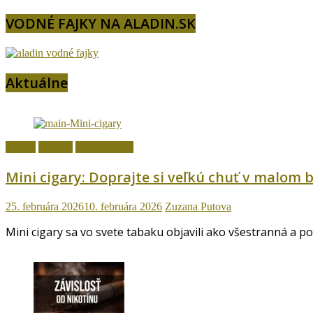
VODNÉ FAJKY NA ALADIN.SK
Aktuálne
Cigary
fajčenie
Ostatné témy
Mini cigary: Doprajte si veľkú chuť v malom b
25. februára 2026
10. februára 2026
Zuzana Putova
Mini cigary sa vo svete tabaku objavili ako všestranná a p