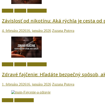
fajčenie
Návody
Ostatné témy
Závislosť od nikotínu: Aká rýchla je cesta od
4. februára 2026
16. januára 2026
Zuzana Putova
fajčenie
Návody
Ostatné témy
Zdravé fajčenie: Hľadáte bezpečný spôsob, ak
1. februára 2026
16. januára 2026
Zuzana Putova
fajčenie
Ostatné témy