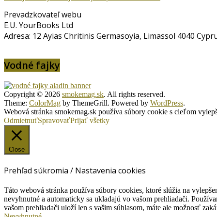
Prevadzkovateľ webu
E.U. YourBooks Ltd
Adresa: 12 Ayias Chritinis Germasoyia, Limassol 4040 Cypr
Vodné fajky
Copyright © 2026
smokemag.sk
. All rights reserved.
Theme:
ColorMag
by ThemeGrill. Powered by
WordPress
.
Webová stránka smokemag.sk používa súbory cookie s cieľom vylepšen
Odmietnuť
Spravovať
Prijať všetky
Close
Prehľad súkromia / Nastavenia cookies
Táto webová stránka používa súbory cookies, ktoré slúžia na vylepšen
nevyhnutné a automaticky sa ukladajú vo vašom prehliadači. Používam
vašom prehliadači uloží len s vašim súhlasom, máte ale možnosť zaká
Nevyhnutné