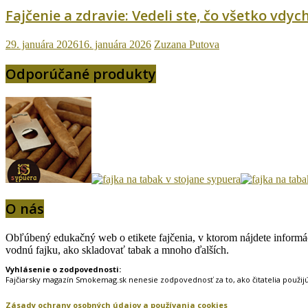
Fajčenie a zdravie: Vedeli ste, čo všetko vd
29. januára 2026
16. januára 2026
Zuzana Putova
Odporúčané produkty
O nás
Obľúbený edukačný web o etikete fajčenia, v ktorom nájdete informáci
vodnú fajku, ako skladovať tabak a mnoho ďalších.
Vyhlásenie o zodpovednosti:
Fajčiarsky magazín Smokemag.sk nenesie zodpovednosť za to, ako čitatelia použij
Zásady ochrany osobných údajov a používania cookies