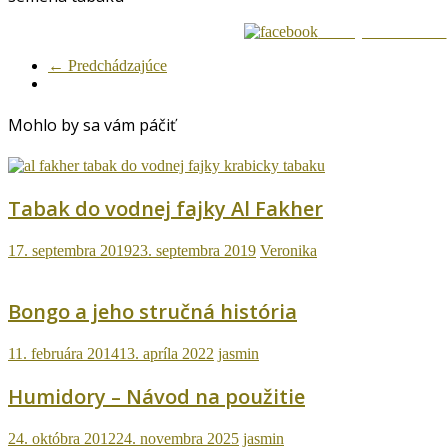
Zdielaj na Facebook
← Predchádzajúce
Mohlo by sa vám páčiť
Tabak do vodnej fajky Al Fakher
17. septembra 2019
23. septembra 2019
Veronika
Bongo a jeho stručná história
11. februára 2014
13. apríla 2022
jasmin
Humidory – Návod na použitie
24. októbra 2012
24. novembra 2025
jasmin