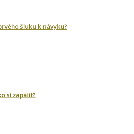
 prvého šluku k návyku?
o si zapáliť?