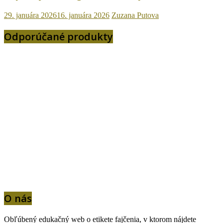
29. januára 2026
16. januára 2026
Zuzana Putova
Odporúčané produkty
O nás
Obľúbený edukačný web o etikete fajčenia, v ktorom nájdete