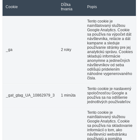
Dĺžka
Cookie
Popis
trvania
Tento cookie je
nainštalovaný službou
Google Analytics. Cookie
sa používa na výpočet dát
návštevníka, relácie a dát
kampane a sleduje
používanie stránky pre jej
_ga
2 roky
analytickú správu. Cookies
skladujú informácie
anonymne a jedinečných
návštevníkov od seba
odlišujú pridelením
náhodne vygenerovaného
čísla.
Tento cookie je nastavený
spoločnosťou Google a
_gat_gtag_UA_10862979_3
1 minúta
používa sa na odlíšenie
jednotlivých používateľov.
Tento cookie je
nainštalovaný službou
Google Analytics. Cookie
sa používa na skladovanie
informácií o tom, ako
návštevníci webstránku
používajú a pomáha