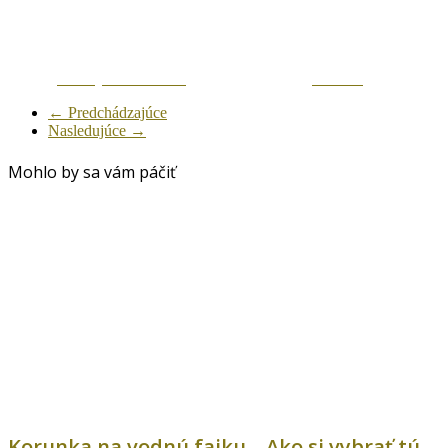
Zdielaj na Facebook
Tweetni
← Predchádzajúce
Nasledujúce →
Mohlo by sa vám páčiť
Korunka na vodnú fajku – Ako si vybrať tú