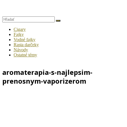
Cigary
Fajky
Vodné fajky
Rasta darčeky
Návody
Ostatné témy
aromaterapia-s-najlepsim-
prenosnym-vaporizerom