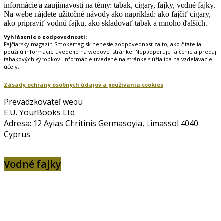
informácie a zaujímavosti na témy: tabak, cigary, fajky, vodné fajky.
Na webe nájdete užitočné návody ako napríklad: ako fajčiť cigary,
ako pripraviť vodnú fajku, ako skladovať tabak a mnoho ďalších.
Vyhlásenie o zodpovednosti:
Fajčiarsky magazín Smokemag.sk nenesie zodpovednosť za to, ako čitatelia
použijú informácie uvedené na webovej stránke. Nepodporuje fajčenie a predaj
tabakových výrobkov. Informácie uvedené na stránke slúžia iba na vzdelávacie
účely.
Zásady ochrany osobných údajov a používania cookies
Prevadzkovateľ webu
E.U. YourBooks Ltd
Adresa: 12 Ayias Chritinis Germasoyia, Limassol 4040
Cyprus
Vodné fajky