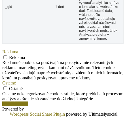
vytvárať analytickú správu
_gid
1 deň
o tom, ako sa webstránke
darí. Zozbierané dáta,
vrátane počtu
návštevníkov, obsahujú
zdroj, odkiaľ návštevníci
prišli a zoznam nimi
navštívených podstránok.
Analýza prebieha v
anonymnej forme.
Reklama
Reklama
Reklamné cookies sa používajú na poskytovanie relevantných
reklám a marketingových kampaní návštevníkom. Tieto cookies
užívateľov sledujú naprieč webstránky a zbierajú o nich informácie,
ktoré im pomáhajú poskytovať upravené reklamy.
Ostatné
Ostatné
Ostatné nekategorizované cookies sú tie, ktoré prebiehajú procesom
analýzy a ešte nie sú zaradené do žiadnej kategórie.
Uložiť a prijať
Powered by
Wordpress Social Share Plugin
powered by Ultimatelysocial