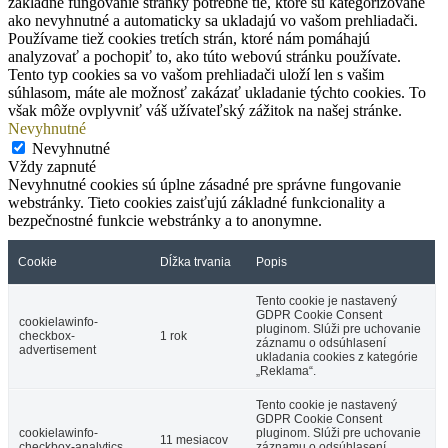
základné fungovanie stránky potrebné tie, ktoré sú kategorizované
ako nevyhnutné a automaticky sa ukladajú vo vašom prehliadači.
Používame tiež cookies tretích strán, ktoré nám pomáhajú
analyzovať a pochopiť to, ako túto webovú stránku používate.
Tento typ cookies sa vo vašom prehliadači uloží len s vašim
súhlasom, máte ale možnosť zakázať ukladanie týchto cookies. To
však môže ovplyvniť váš užívateľský zážitok na našej stránke.
Nevyhnutné
Nevyhnutné
Vždy zapnuté
Nevyhnutné cookies sú úplne zásadné pre správne fungovanie
webstránky. Tieto cookies zaisťujú základné funkcionality a
bezpečnostné funkcie webstránky a to anonymne.
Cookie
Dĺžka trvania
Popis
Tento cookie je nastavený
GDPR Cookie Consent
cookielawinfo-
pluginom. Slúži pre uchovanie
checkbox-
1 rok
záznamu o odsúhlasení
advertisement
ukladania cookies z kategórie
„Reklama“.
Tento cookie je nastavený
GDPR Cookie Consent
cookielawinfo-
pluginom. Slúži pre uchovanie
11 mesiacov
checkbox-analytics
záznamu o odsúhlasení