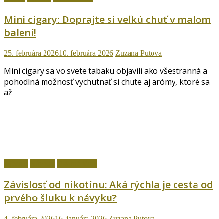
Mini cigary: Doprajte si veľkú chuť v malom
balení!
25. februára 2026
10. februára 2026
Zuzana Putova
Mini cigary sa vo svete tabaku objavili ako všestranná a
pohodlná možnosť vychutnať si chute aj arómy, ktoré sa
až
fajčenie
Návody
Ostatné témy
Závislosť od nikotínu: Aká rýchla je cesta od
prvého šluku k návyku?
4. februára 2026
16. januára 2026
Zuzana Putova