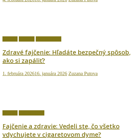
fajčenie
Návody
Ostatné témy
Zdravé fajčenie: Hľadáte bezpečný spôsob,
ako si zapáliť?
1. februára 2026
16. januára 2026
Zuzana Putova
fajčenie
Ostatné témy
Fajčenie a zdravie: Vedeli ste, čo všetko
vdychujete v cigaretovom dyme?