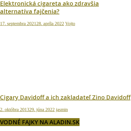
Elektronická cigareta ako zdravšia
alternatíva fajčenia?
17. septembra 2021
28. apríla 2022
Vojto
Cigary Davidoff a ich zakladateľ Zino Davidoff
2. októbra 2013
29. júna 2022
jasmin
VODNÉ FAJKY NA ALADIN.SK