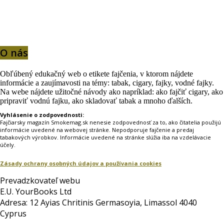
O nás
Obľúbený edukačný web o etikete fajčenia, v ktorom nájdete
informácie a zaujímavosti na témy: tabak, cigary, fajky, vodné fajky.
Na webe nájdete užitočné návody ako napríklad: ako fajčiť cigary, ako
pripraviť vodnú fajku, ako skladovať tabak a mnoho ďalších.
Vyhlásenie o zodpovednosti:
Fajčiarsky magazín Smokemag.sk nenesie zodpovednosť za to, ako čitatelia použijú
informácie uvedené na webovej stránke. Nepodporuje fajčenie a predaj
tabakových výrobkov. Informácie uvedené na stránke slúžia iba na vzdelávacie
účely.
Zásady ochrany osobných údajov a používania cookies
Prevadzkovateľ webu
E.U. YourBooks Ltd
Adresa: 12 Ayias Chritinis Germasoyia, Limassol 4040
Cyprus