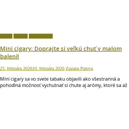
Cigary
fajčenie
Ostatné témy
Mini cigary: Doprajte si veľkú chuť v malom
balení!
25. februára 2026
10. februára 2026
Zuzana Putova
Mini cigary sa vo svete tabaku objavili ako všestranná a
pohodlná možnosť vychutnať si chute aj arómy, ktoré sa až