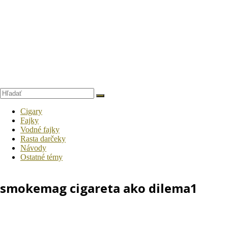
Cigary
Fajky
Vodné fajky
Rasta darčeky
Návody
Ostatné témy
smokemag cigareta ako dilema1