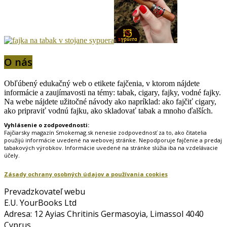
O nás
Obľúbený edukačný web o etikete fajčenia, v ktorom nájdete
informácie a zaujímavosti na témy: tabak, cigary, fajky, vodné fajky.
Na webe nájdete užitočné návody ako napríklad: ako fajčiť cigary,
ako pripraviť vodnú fajku, ako skladovať tabak a mnoho ďalších.
Vyhlásenie o zodpovednosti:
Fajčiarsky magazín Smokemag.sk nenesie zodpovednosť za to, ako čitatelia
použijú informácie uvedené na webovej stránke. Nepodporuje fajčenie a predaj
tabakových výrobkov. Informácie uvedené na stránke slúžia iba na vzdelávacie
účely.
Zásady ochrany osobných údajov a používania cookies
Prevadzkovateľ webu
E.U. YourBooks Ltd
Adresa: 12 Ayias Chritinis Germasoyia, Limassol 4040
Cyprus