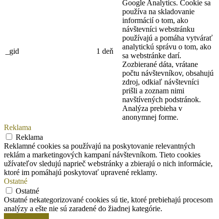
Google Analytics. Cookie sa
používa na skladovanie
informácií o tom, ako
návštevníci webstránku
používajú a pomáha vytvárať
analytickú správu o tom, ako
_gid
1 deň
sa webstránke darí.
Zozbierané dáta, vrátane
počtu návštevníkov, obsahujú
zdroj, odkiaľ návštevníci
prišli a zoznam nimi
navštívených podstránok.
Analýza prebieha v
anonymnej forme.
Reklama
Reklama
Reklamné cookies sa používajú na poskytovanie relevantných
reklám a marketingových kampaní návštevníkom. Tieto cookies
užívateľov sledujú naprieč webstránky a zbierajú o nich informácie,
ktoré im pomáhajú poskytovať upravené reklamy.
Ostatné
Ostatné
Ostatné nekategorizované cookies sú tie, ktoré prebiehajú procesom
analýzy a ešte nie sú zaradené do žiadnej kategórie.
Uložiť a prijať