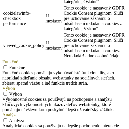
kategórie „Ostatné“.
Tento cookie je nastavený GDPR
cookielawinfo-
Cookie Consent pluginom. Slúži
11
checkbox-
pre uchovanie záznamu o
mesiacov
performance
odsúhlasení ukladania cookies z
kategórie „Výkon“.
Tento cookie je nastavený GDPR
Cookie Consent pluginom. Slúži
11
viewed_cookie_policy
pre uchovanie záznamu o
mesiacov
odsúhlasení ukladania cookies.
Neukladá žiadne osobné údaje.
Funkčné
Funkčné
Funkčné cookies pomáhajú vykonávať isté funkcionality, ako
napríklad zdieľanie obsahu webstránky na sociálnych sieťach,
zbierať spätnú väzbu a iné funkcie tretích strán.
Výkon
Výkon
Výkonnostné cookies sa používajú na pochopenie a analýzu
kľúčových výkonnostných ukazovateľov webstránky, ktoré
pomáhajú návštevníkom poskytnúť lepší užívateľský zážitok.
Analýza
Analýza
Analytické cookies sa používajú na lepšie pochopenie interakcie