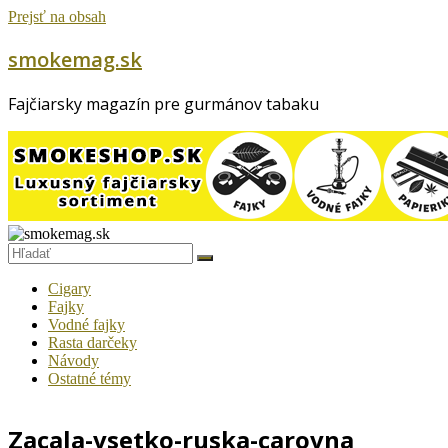
Prejsť na obsah
smokemag.sk
Fajčiarsky magazín pre gurmánov tabaku
Cigary
Fajky
Vodné fajky
Rasta darčeky
Návody
Ostatné témy
Zacala-vsetko-ruska-carovna