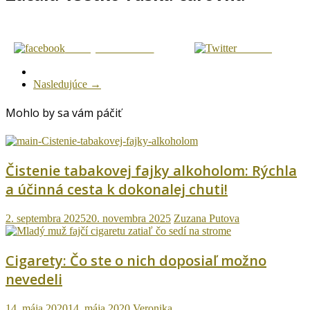
Zdielaj na Facebook
Tweetni
Nasledujúce →
Mohlo by sa vám páčiť
Čistenie tabakovej fajky alkoholom: Rýchla
a účinná cesta k dokonalej chuti!
2. septembra 2025
20. novembra 2025
Zuzana Putova
Cigarety: Čo ste o nich doposiaľ možno
nevedeli
14. mája 2020
14. mája 2020
Veronika