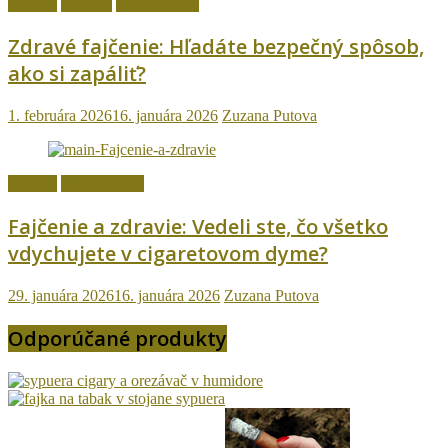
fajčenie
Návody
Ostatné témy
Zdravé fajčenie: Hľadáte bezpečný spôsob,
ako si zapáliť?
1. februára 2026
16. januára 2026
Zuzana Putova
fajčenie
Ostatné témy
Fajčenie a zdravie: Vedeli ste, čo všetko
vdychujete v cigaretovom dyme?
29. januára 2026
16. januára 2026
Zuzana Putova
Odporúčané produkty