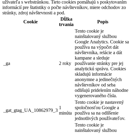
užívateľa s webstránkou. Tieto cookies pomáhajú s poskytovaním
informácií pre štatistiky o počte návštevníkov, miere odchodov zo
stránky, zdroj návštevnosti a pod.
Dĺžka
Cookie
Popis
trvania
Tento cookie je
nainštalovaný službou
Google Analytics. Cookie sa
používa na výpočet dát
návštevníka, relácie a dát
kampane a sleduje
_ga
2 roky
používanie stránky pre jej
analytickú správu. Cookies
skladujú informácie
anonymne a jedinečných
návštevníkov od seba
odlišujú pridelením náhodne
vygenerovaného čísla.
Tento cookie je nastavený
1
spoločnosťou Google a
_gat_gtag_UA_10862979_3
minúta
používa sa na odlíšenie
jednotlivých používateľov.
Tento cookie je
nainštalovaný službou