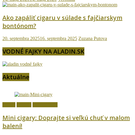
Ako zapáliť cigaru v súlade s fajčiarskym
bontónom?
20. septembra 2025
16. septembra 2025
Zuzana Putova
VODNÉ FAJKY NA ALADIN.SK
Aktuálne
Cigary
fajčenie
Ostatné témy
Mini cigary: Doprajte si veľkú chuť v malom
balení!