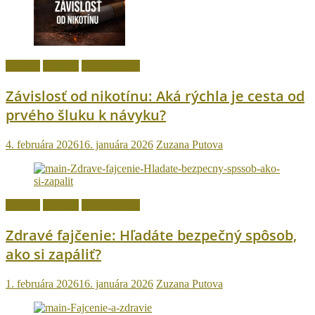
fajčenie
Návody
Ostatné témy
Závislosť od nikotínu: Aká rýchla je cesta od
prvého šluku k návyku?
4. februára 2026
16. januára 2026
Zuzana Putova
fajčenie
Návody
Ostatné témy
Zdravé fajčenie: Hľadáte bezpečný spôsob,
ako si zapáliť?
1. februára 2026
16. januára 2026
Zuzana Putova