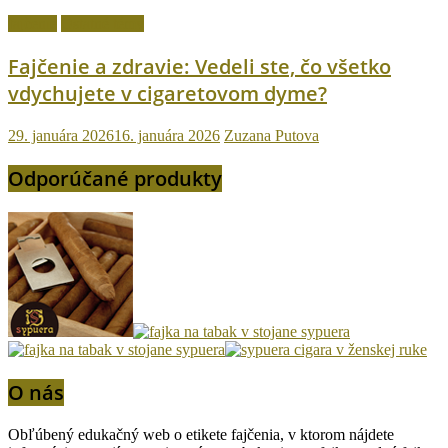
fajčenie
Ostatné témy
Fajčenie a zdravie: Vedeli ste, čo všetko
vdychujete v cigaretovom dyme?
29. januára 2026
16. januára 2026
Zuzana Putova
Odporúčané produkty
O nás
Obľúbený edukačný web o etikete fajčenia, v ktorom nájdete