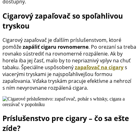
dostupný.
Cigarový zapaľovač so spoľahlivou
tryskou
Cigarový zapaľovač je ďalším príslušenstvom, ktoré
pomôže
zapáliť cigaru rovnomerne
. Po orezaní sa treba
rovnako sústrediť na rovnomerné rozpálenie. Ak by
horela iba jej časť, malo by to nepriaznivý vplyv na chuť
tabaku. Špeciálne uspôsobený
zapaľovač na cigary
s
viacerými tryskami je najspoľahlivejšou formou
zapaľovania. Vďaka tryskám pracuje efektívne a nehrozí
s ním nevyrovnane rozpálená cigara.
Príslušenstvo pre cigary – čo sa ešte
zíde?