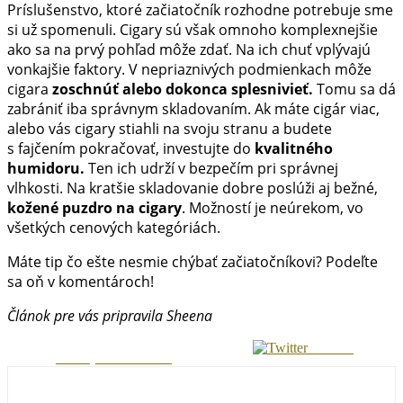
Príslušenstvo, ktoré začiatočník rozhodne potrebuje sme
si už spomenuli. Cigary sú však omnoho komplexnejšie
ako sa na prvý pohľad môže zdať. Na ich chuť vplývajú
vonkajšie faktory. V nepriaznivých podmienkach môže
cigara
zoschnúť alebo dokonca splesnivieť.
Tomu sa dá
zabrániť iba správnym skladovaním. Ak máte cigár viac,
alebo vás cigary stiahli na svoju stranu a budete
s fajčením pokračovať, investujte do
kvalitného
humidoru.
Ten ich udrží v bezpečím pri správnej
vlhkosti. Na kratšie skladovanie dobre poslúži aj bežné,
kožené puzdro na cigary
. Možností je neúrekom, vo
všetkých cenových kategóriách.
Máte tip čo ešte nesmie chýbať začiatočníkovi? Podeľte
sa oň v komentároch!
Článok pre vás pripravila Sheena
Tweetni
Zdielaj na Facebook