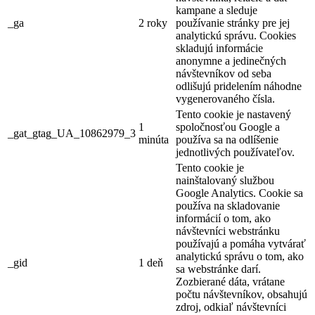
kampane a sleduje
_ga
2 roky
používanie stránky pre jej
analytickú správu. Cookies
skladujú informácie
anonymne a jedinečných
návštevníkov od seba
odlišujú pridelením náhodne
vygenerovaného čísla.
Tento cookie je nastavený
1
spoločnosťou Google a
_gat_gtag_UA_10862979_3
minúta
používa sa na odlíšenie
jednotlivých používateľov.
Tento cookie je
nainštalovaný službou
Google Analytics. Cookie sa
používa na skladovanie
informácií o tom, ako
návštevníci webstránku
používajú a pomáha vytvárať
analytickú správu o tom, ako
_gid
1 deň
sa webstránke darí.
Zozbierané dáta, vrátane
počtu návštevníkov, obsahujú
zdroj, odkiaľ návštevníci