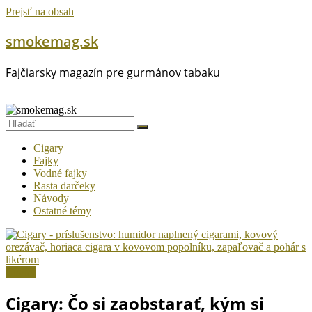
Prejsť na obsah
smokemag.sk
Fajčiarsky magazín pre gurmánov tabaku
Cigary
Fajky
Vodné fajky
Rasta darčeky
Návody
Ostatné témy
Cigary
Cigary: Čo si zaobstarať, kým si