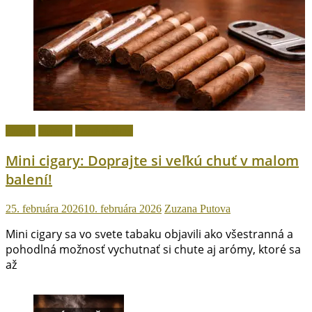
Cigary
fajčenie
Ostatné témy
Mini cigary: Doprajte si veľkú chuť v malom
balení!
25. februára 2026
10. februára 2026
Zuzana Putova
Mini cigary sa vo svete tabaku objavili ako všestranná a
pohodlná možnosť vychutnať si chute aj arómy, ktoré sa
až