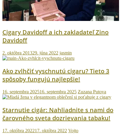
Cigary Davidoff a ich zakladateľ Zino
Davidoff
2. októbra 2013
29. júna 2022
jasmin
Ako zvlhčiť vyschnutú cigaru? Tieto 3
spôsoby fungujú najlepšie!
16. septembra 2025
16. septembra 2025
Zuzana Putova
Starnutie cigár: Nahliadnite s nami do
čarovného sveta dozrievania tabaku!
17. októbra 2022
17. októbra 2022
Vojto