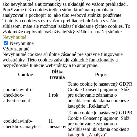
ako nevyhnutné a automaticky sa ukladajú vo vašom prehliadači.
Používame tiež cookies tretích strán, ktoré nám pomáhajú
analyzovať a pochopiť to, ako túto webovú stránku používate.
Tento typ cookies sa vo vašom prehliadači uloží len s vašim
súhlasom, máte ale možnosť zakázať ukladanie týchto cookies. To
však môže ovplyvniť váš užívateľský zážitok na našej stránke.
Nevyhnutné
Nevyhnutné
Vždy zapnuté
Nevyhnutné cookies sú úplne zásadné pre správne fungovanie
webstránky. Tieto cookies zaisťujú základné funkcionality a
bezpečnostné funkcie webstránky a to anonymne.
Dĺžka
Cookie
Popis
trvania
Tento cookie je nastavený GDPR
cookielawinfo-
Cookie Consent pluginom. Slúži
checkbox-
1 rok
pre uchovanie záznamu o
advertisement
odsúhlasení ukladania cookies z
kategórie „Reklama“.
Tento cookie je nastavený GDPR
Cookie Consent pluginom. Slúži
cookielawinfo-
11
pre uchovanie záznamu o
checkbox-analytics
mesiacov
odsúhlasení ukladania cookies z
kategórie „Analýza“.