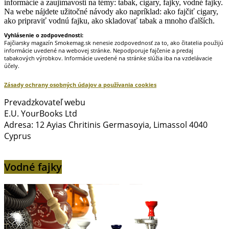
informácie a zaujímavosti na témy: tabak, cigary, fajky, vodné fajky.
Na webe nájdete užitočné návody ako napríklad: ako fajčiť cigary,
ako pripraviť vodnú fajku, ako skladovať tabak a mnoho ďalších.
Vyhlásenie o zodpovednosti:
Fajčiarsky magazín Smokemag.sk nenesie zodpovednosť za to, ako čitatelia použijú
informácie uvedené na webovej stránke. Nepodporuje fajčenie a predaj
tabakových výrobkov. Informácie uvedené na stránke slúžia iba na vzdelávacie
účely.
Zásady ochrany osobných údajov a používania cookies
Prevadzkovateľ webu
E.U. YourBooks Ltd
Adresa: 12 Ayias Chritinis Germasoyia, Limassol 4040
Cyprus
Vodné fajky