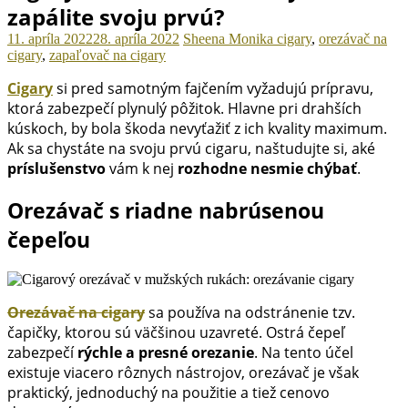
zapálite svoju prvú?
11. apríla 2022
28. apríla 2022
Sheena Monika
cigary
,
orezávač na
cigary
,
zapaľovač na cigary
Cigary
si pred samotným fajčením vyžadujú prípravu,
ktorá zabezpečí plynulý pôžitok. Hlavne pri drahších
kúskoch, by bola škoda nevyťažiť z ich kvality maximum.
Ak sa chystáte na svoju prvú cigaru, naštudujte si, aké
príslušenstvo
vám k nej
rozhodne nesmie chýbať
.
Orezávač s riadne nabrúsenou
čepeľou
Orezávač na cigary
sa používa na odstránenie tzv.
čapičky, ktorou sú väčšinou uzavreté. Ostrá čepeľ
zabezpečí
rýchle a presné orezanie
. Na tento účel
existuje viacero rôznych nástrojov, orezávač je však
praktický, jednoduchý na použitie a tiež cenovo