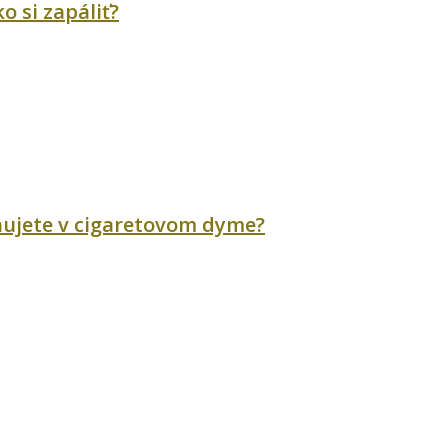
o si zapáliť?
ychujete v cigaretovom dyme?