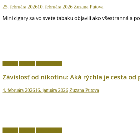
25. februára 2026
10. februára 2026
Zuzana Putova
Mini cigary sa vo svete tabaku objavili ako všestranná a p
fajčenie
Návody
Ostatné témy
Závislosť od nikotínu: Aká rýchla je cesta od
4. februára 2026
16. januára 2026
Zuzana Putova
fajčenie
Návody
Ostatné témy