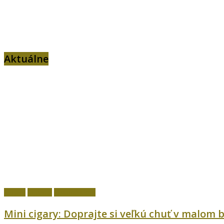
Aktuálne
Cigary
fajčenie
Ostatné témy
Mini cigary: Doprajte si veľkú chuť v malom b