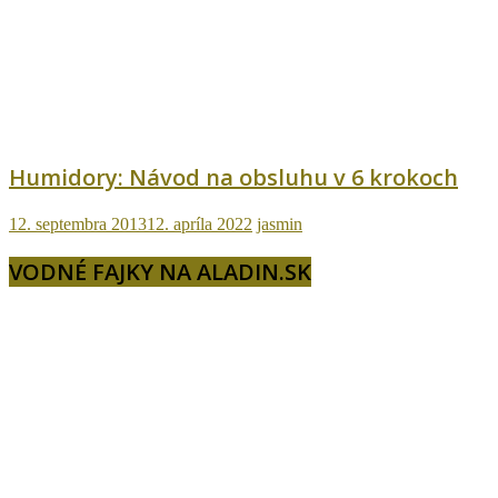
Humidory: Návod na obsluhu v 6 krokoch
12. septembra 2013
12. apríla 2022
jasmin
VODNÉ FAJKY NA ALADIN.SK