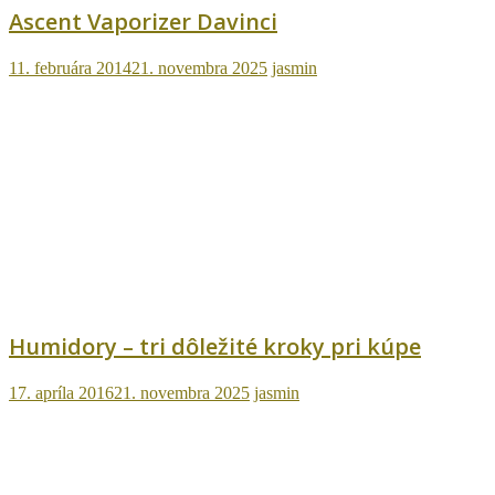
Ascent Vaporizer Davinci
11. februára 2014
21. novembra 2025
jasmin
Humidory – tri dôležité kroky pri kúpe
17. apríla 2016
21. novembra 2025
jasmin