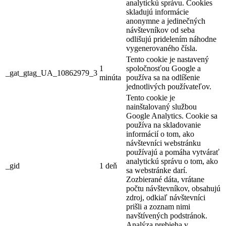
analytickú správu. Cookies
skladujú informácie
anonymne a jedinečných
návštevníkov od seba
odlišujú pridelením náhodne
vygenerovaného čísla.
Tento cookie je nastavený
1
spoločnosťou Google a
_gat_gtag_UA_10862979_3
minúta
používa sa na odlíšenie
jednotlivých používateľov.
Tento cookie je
nainštalovaný službou
Google Analytics. Cookie sa
používa na skladovanie
informácií o tom, ako
návštevníci webstránku
používajú a pomáha vytvárať
analytickú správu o tom, ako
_gid
1 deň
sa webstránke darí.
Zozbierané dáta, vrátane
počtu návštevníkov, obsahujú
zdroj, odkiaľ návštevníci
prišli a zoznam nimi
navštívených podstránok.
Analýza prebieha v