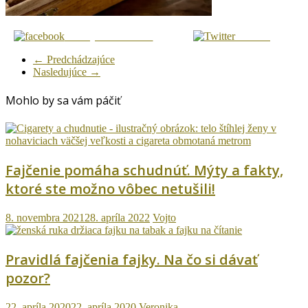
Zdielaj na Facebook
Tweetni
← Predchádzajúce
Nasledujúce →
Mohlo by sa vám páčiť
Fajčenie pomáha schudnúť. Mýty a fakty,
ktoré ste možno vôbec netušili!
8. novembra 2021
28. apríla 2022
Vojto
Pravidlá fajčenia fajky. Na čo si dávať
pozor?
22. apríla 2020
22. apríla 2020
Veronika