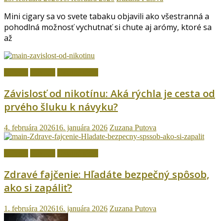
Mini cigary sa vo svete tabaku objavili ako všestranná a
pohodlná možnosť vychutnať si chute aj arómy, ktoré sa
až
fajčenie
Návody
Ostatné témy
Závislosť od nikotínu: Aká rýchla je cesta od
prvého šluku k návyku?
4. februára 2026
16. januára 2026
Zuzana Putova
fajčenie
Návody
Ostatné témy
Zdravé fajčenie: Hľadáte bezpečný spôsob,
ako si zapáliť?
1. februára 2026
16. januára 2026
Zuzana Putova