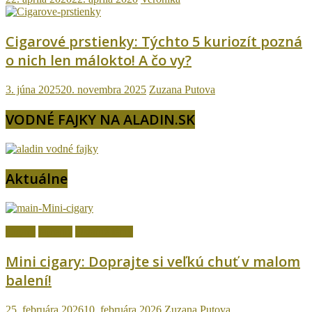
Cigarové prstienky: Týchto 5 kuriozít pozná
o nich len málokto! A čo vy?
3. júna 2025
20. novembra 2025
Zuzana Putova
VODNÉ FAJKY NA ALADIN.SK
Aktuálne
Cigary
fajčenie
Ostatné témy
Mini cigary: Doprajte si veľkú chuť v malom
balení!
25. februára 2026
10. februára 2026
Zuzana Putova