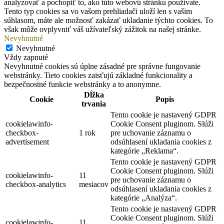
analyzovať a pochopiť to, ako túto webovú stránku používate.
Tento typ cookies sa vo vašom prehliadači uloží len s vašim
súhlasom, máte ale možnosť zakázať ukladanie týchto cookies. To
však môže ovplyvniť váš užívateľský zážitok na našej stránke.
Nevyhnutné
Nevyhnutné
Vždy zapnuté
Nevyhnutné cookies sú úplne zásadné pre správne fungovanie
webstránky. Tieto cookies zaisťujú základné funkcionality a
bezpečnostné funkcie webstránky a to anonymne.
Dĺžka
Cookie
Popis
trvania
Tento cookie je nastavený GDPR
cookielawinfo-
Cookie Consent pluginom. Slúži
checkbox-
1 rok
pre uchovanie záznamu o
advertisement
odsúhlasení ukladania cookies z
kategórie „Reklama“.
Tento cookie je nastavený GDPR
Cookie Consent pluginom. Slúži
cookielawinfo-
11
pre uchovanie záznamu o
checkbox-analytics
mesiacov
odsúhlasení ukladania cookies z
kategórie „Analýza“.
Tento cookie je nastavený GDPR
Cookie Consent pluginom. Slúži
cookielawinfo-
11