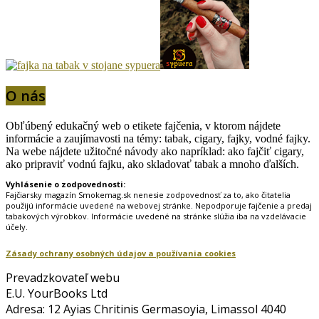
O nás
Obľúbený edukačný web o etikete fajčenia, v ktorom nájdete
informácie a zaujímavosti na témy: tabak, cigary, fajky, vodné fajky.
Na webe nájdete užitočné návody ako napríklad: ako fajčiť cigary,
ako pripraviť vodnú fajku, ako skladovať tabak a mnoho ďalších.
Vyhlásenie o zodpovednosti:
Fajčiarsky magazín Smokemag.sk nenesie zodpovednosť za to, ako čitatelia
použijú informácie uvedené na webovej stránke. Nepodporuje fajčenie a predaj
tabakových výrobkov. Informácie uvedené na stránke slúžia iba na vzdelávacie
účely.
Zásady ochrany osobných údajov a používania cookies
Prevadzkovateľ webu
E.U. YourBooks Ltd
Adresa: 12 Ayias Chritinis Germasoyia, Limassol 4040