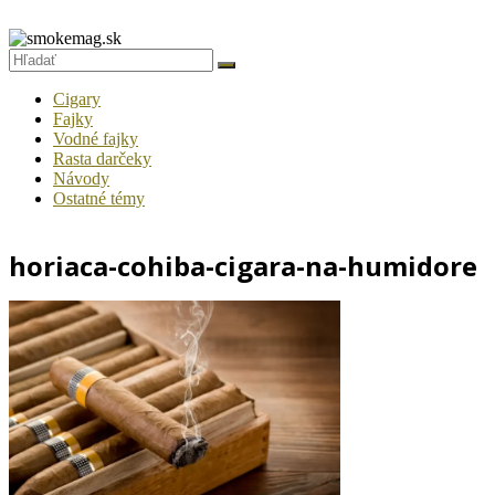
Prejsť
na
smokemag.sk
obsah
Fajčiarsky
Cigary
magazín
Fajky
Vodné fajky
pre
Rasta darčeky
gurmánov
Návody
tabaku
Ostatné témy
horiaca-cohiba-cigara-na-humidore