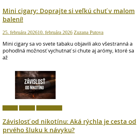
Mini cigary: Doprajte si veľkú chuť v malom
balení!
25. februára 2026
10. februára 2026
Zuzana Putova
Mini cigary sa vo svete tabaku objavili ako všestranná a
pohodlná možnosť vychutnať si chute aj arómy, ktoré sa
až
fajčenie
Návody
Ostatné témy
Závislosť od nikotínu: Aká rýchla je cesta od
prvého šluku k návyku?