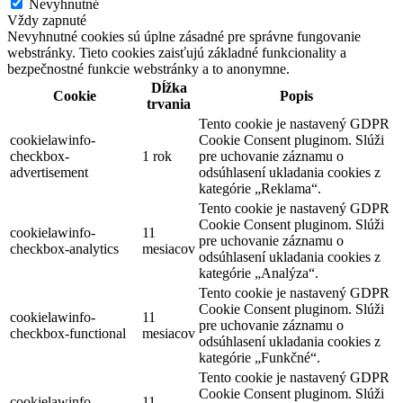
Nevyhnutné
Vždy zapnuté
Nevyhnutné cookies sú úplne zásadné pre správne fungovanie
webstránky. Tieto cookies zaisťujú základné funkcionality a
bezpečnostné funkcie webstránky a to anonymne.
Dĺžka
Cookie
Popis
trvania
Tento cookie je nastavený GDPR
cookielawinfo-
Cookie Consent pluginom. Slúži
checkbox-
1 rok
pre uchovanie záznamu o
advertisement
odsúhlasení ukladania cookies z
kategórie „Reklama“.
Tento cookie je nastavený GDPR
Cookie Consent pluginom. Slúži
cookielawinfo-
11
pre uchovanie záznamu o
checkbox-analytics
mesiacov
odsúhlasení ukladania cookies z
kategórie „Analýza“.
Tento cookie je nastavený GDPR
Cookie Consent pluginom. Slúži
cookielawinfo-
11
pre uchovanie záznamu o
checkbox-functional
mesiacov
odsúhlasení ukladania cookies z
kategórie „Funkčné“.
Tento cookie je nastavený GDPR
Cookie Consent pluginom. Slúži
cookielawinfo-
11