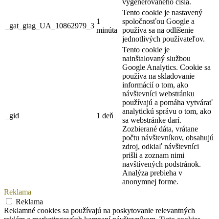
vygenerovaného čísla.
Tento cookie je nastavený
1
spoločnosťou Google a
_gat_gtag_UA_10862979_3
minúta
používa sa na odlíšenie
jednotlivých používateľov.
Tento cookie je
nainštalovaný službou
Google Analytics. Cookie sa
používa na skladovanie
informácií o tom, ako
návštevníci webstránku
používajú a pomáha vytvárať
analytickú správu o tom, ako
_gid
1 deň
sa webstránke darí.
Zozbierané dáta, vrátane
počtu návštevníkov, obsahujú
zdroj, odkiaľ návštevníci
prišli a zoznam nimi
navštívených podstránok.
Analýza prebieha v
anonymnej forme.
Reklama
Reklama
Reklamné cookies sa používajú na poskytovanie relevantných