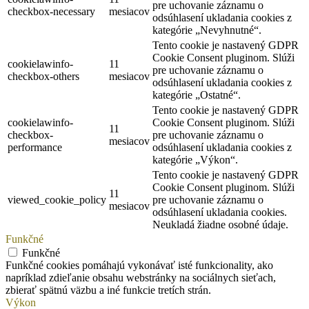
pre uchovanie záznamu o
checkbox-necessary
mesiacov
odsúhlasení ukladania cookies z
kategórie „Nevyhnutné“.
Tento cookie je nastavený GDPR
Cookie Consent pluginom. Slúži
cookielawinfo-
11
pre uchovanie záznamu o
checkbox-others
mesiacov
odsúhlasení ukladania cookies z
kategórie „Ostatné“.
Tento cookie je nastavený GDPR
cookielawinfo-
Cookie Consent pluginom. Slúži
11
checkbox-
pre uchovanie záznamu o
mesiacov
performance
odsúhlasení ukladania cookies z
kategórie „Výkon“.
Tento cookie je nastavený GDPR
Cookie Consent pluginom. Slúži
11
viewed_cookie_policy
pre uchovanie záznamu o
mesiacov
odsúhlasení ukladania cookies.
Neukladá žiadne osobné údaje.
Funkčné
Funkčné
Funkčné cookies pomáhajú vykonávať isté funkcionality, ako
napríklad zdieľanie obsahu webstránky na sociálnych sieťach,
zbierať spätnú väzbu a iné funkcie tretích strán.
Výkon