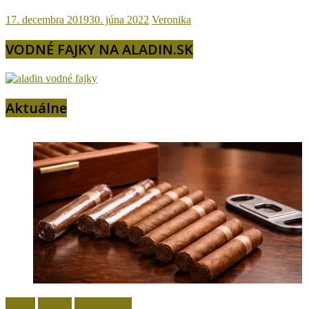
17. decembra 2019
30. júna 2022
Veronika
VODNÉ FAJKY NA ALADIN.SK
Aktuálne
Cigary
fajčenie
Ostatné témy