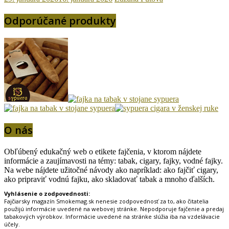
Odporúčané produkty
O nás
Obľúbený edukačný web o etikete fajčenia, v ktorom nájdete
informácie a zaujímavosti na témy: tabak, cigary, fajky, vodné fajky.
Na webe nájdete užitočné návody ako napríklad: ako fajčiť cigary,
ako pripraviť vodnú fajku, ako skladovať tabak a mnoho ďalších.
Vyhlásenie o zodpovednosti:
Fajčiarsky magazín Smokemag.sk nenesie zodpovednosť za to, ako čitatelia
použijú informácie uvedené na webovej stránke. Nepodporuje fajčenie a predaj
tabakových výrobkov. Informácie uvedené na stránke slúžia iba na vzdelávacie
účely.