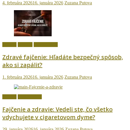
4. februára 2026
16. januára 2026
Zuzana Putova
fajčenie
Návody
Ostatné témy
Zdravé fajčenie: Hľadáte bezpečný spôsob,
ako si zapáliť?
1. februára 2026
16. januára 2026
Zuzana Putova
fajčenie
Ostatné témy
Fajčenie a zdravie: Vedeli ste, čo všetko
vdychujete v cigaretovom dyme?
29. januára 2026
16. januára 2026
Zuzana Putova