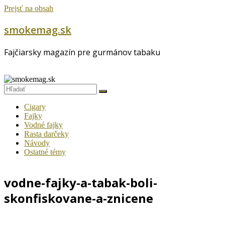
Prejsť na obsah
smokemag.sk
Fajčiarsky magazín pre gurmánov tabaku
Cigary
Fajky
Vodné fajky
Rasta darčeky
Návody
Ostatné témy
vodne-fajky-a-tabak-boli-
skonfiskovane-a-znicene