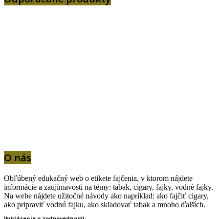
O nás
Obľúbený edukačný web o etikete fajčenia, v ktorom nájdete
informácie a zaujímavosti na témy: tabak, cigary, fajky, vodné fajky.
Na webe nájdete užitočné návody ako napríklad: ako fajčiť cigary,
ako pripraviť vodnú fajku, ako skladovať tabak a mnoho ďalších.
Vyhlásenie o zodpovednosti: