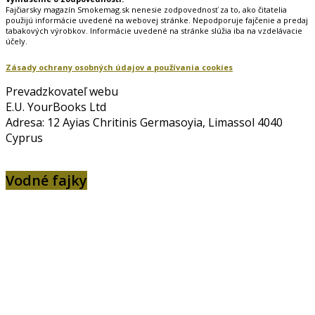
Fajčiarsky magazín Smokemag.sk nenesie zodpovednosť za to, ako čitatelia
použijú informácie uvedené na webovej stránke. Nepodporuje fajčenie a predaj
tabakových výrobkov. Informácie uvedené na stránke slúžia iba na vzdelávacie
účely.
Zásady ochrany osobných údajov a používania cookies
Prevadzkovateľ webu
E.U. YourBooks Ltd
Adresa: 12 Ayias Chritinis Germasoyia, Limassol 4040
Cyprus
Vodné fajky