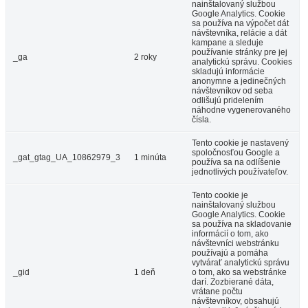
nainštalovaný službou
Google Analytics. Cookie
sa používa na výpočet dát
návštevníka, relácie a dát
kampane a sleduje
používanie stránky pre jej
_ga
2 roky
analytickú správu. Cookies
skladujú informácie
anonymne a jedinečných
návštevníkov od seba
odlišujú pridelením
náhodne vygenerovaného
čísla.
Tento cookie je nastavený
spoločnosťou Google a
_gat_gtag_UA_10862979_3
1 minúta
používa sa na odlíšenie
jednotlivých používateľov.
Tento cookie je
nainštalovaný službou
Google Analytics. Cookie
sa používa na skladovanie
informácií o tom, ako
návštevníci webstránku
používajú a pomáha
vytvárať analytickú správu
_gid
1 deň
o tom, ako sa webstránke
darí. Zozbierané dáta,
vrátane počtu
návštevníkov, obsahujú