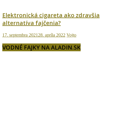
Elektronická cigareta ako zdravšia
alternatíva fajčenia?
17. septembra 2021
28. apríla 2022
Vojto
VODNÉ FAJKY NA ALADIN.SK