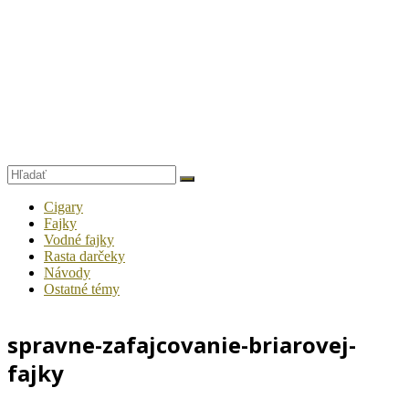
Cigary
Fajky
Vodné fajky
Rasta darčeky
Návody
Ostatné témy
spravne-zafajcovanie-briarovej-
fajky