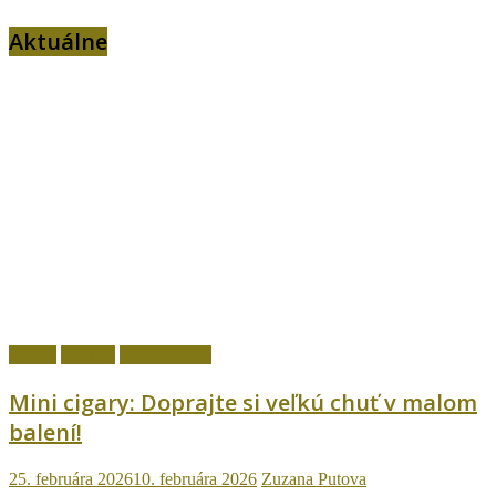
Aktuálne
Cigary
fajčenie
Ostatné témy
Mini cigary: Doprajte si veľkú chuť v malom
balení!
25. februára 2026
10. februára 2026
Zuzana Putova