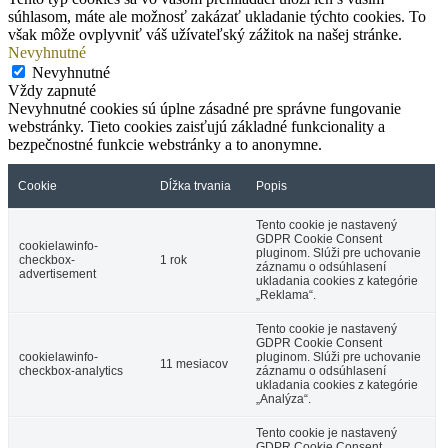
súhlasom, máte ale možnosť zakázať ukladanie týchto cookies. To
však môže ovplyvniť váš užívateľský zážitok na našej stránke.
Nevyhnutné
Nevyhnutné
Vždy zapnuté
Nevyhnutné cookies sú úplne zásadné pre správne fungovanie
webstránky. Tieto cookies zaisťujú základné funkcionality a
bezpečnostné funkcie webstránky a to anonymne.
Cookie
Dĺžka trvania
Popis
Tento cookie je nastavený
GDPR Cookie Consent
cookielawinfo-
pluginom. Slúži pre uchovanie
checkbox-
1 rok
záznamu o odsúhlasení
advertisement
ukladania cookies z kategórie
„Reklama“.
Tento cookie je nastavený
GDPR Cookie Consent
cookielawinfo-
pluginom. Slúži pre uchovanie
11 mesiacov
checkbox-analytics
záznamu o odsúhlasení
ukladania cookies z kategórie
„Analýza“.
Tento cookie je nastavený
GDPR Cookie Consent