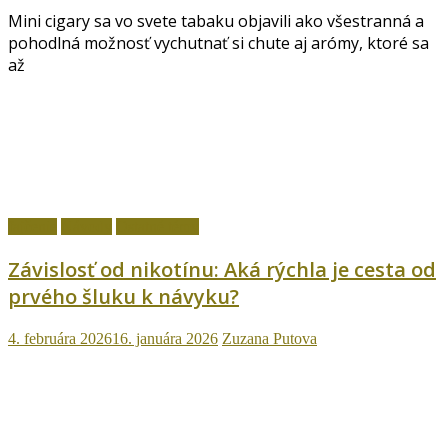
Mini cigary sa vo svete tabaku objavili ako všestranná a
pohodlná možnosť vychutnať si chute aj arómy, ktoré sa
až
fajčenie
Návody
Ostatné témy
Závislosť od nikotínu: Aká rýchla je cesta od
prvého šluku k návyku?
4. februára 2026
16. januára 2026
Zuzana Putova