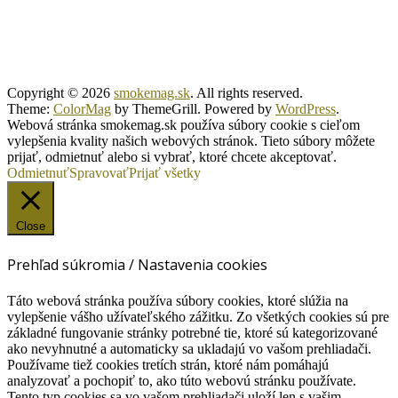
Copyright © 2026
smokemag.sk
. All rights reserved.
Theme:
ColorMag
by ThemeGrill. Powered by
WordPress
.
Webová stránka smokemag.sk používa súbory cookie s cieľom
vylepšenia kvality našich webových stránok. Tieto súbory môžete
prijať, odmietnuť alebo si vybrať, ktoré chcete akceptovať.
Odmietnuť
Spravovať
Prijať všetky
Close
Prehľad súkromia / Nastavenia cookies
Táto webová stránka používa súbory cookies, ktoré slúžia na
vylepšenie vášho užívateľského zážitku. Zo všetkých cookies sú pre
základné fungovanie stránky potrebné tie, ktoré sú kategorizované
ako nevyhnutné a automaticky sa ukladajú vo vašom prehliadači.
Používame tiež cookies tretích strán, ktoré nám pomáhajú
analyzovať a pochopiť to, ako túto webovú stránku používate.
Tento typ cookies sa vo vašom prehliadači uloží len s vašim